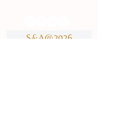
(Chamada para uma rede fixa nacional)
​servicodeboutique@serigrafiaseafins.pt