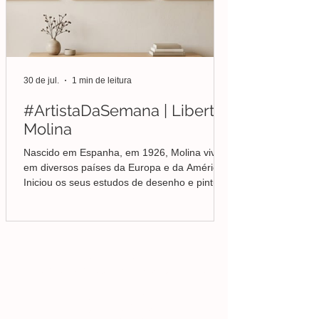
30 de jul.
1 min de leitura
#ArtistaDaSemana | Liberto
Molina
Nascido em Espanha, em 1926, Molina viveu
em diversos países da Europa e da América.
Iniciou os seus estudos de desenho e pintura
em Valência, mas foi no Brasil que
aprofundou a sua formação em Belas-Artes e
deu início ao seu percurso enquanto pintor,
conquistando desde cedo o reconhecimento
da crítica.
Lisboa | Portugal
R. Sampaio e Pina 58 2.ºD,
1070-250
Lisboa​
(+351)
918 288 832
(+351) 211 926 120