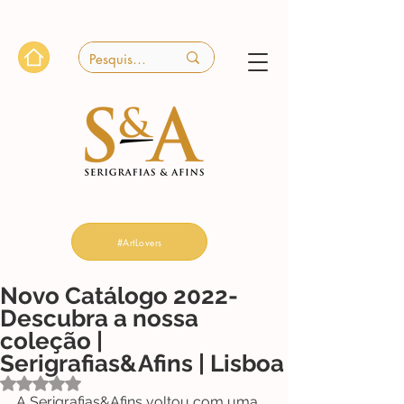
#ArtLovers
Novo Catálogo 2022-
Descubra a nossa
coleção |
Serigrafias&Afins | Lisboa
Avaliado com NaN de 5 estrelas.
A Serigrafias&Afins voltou com uma 