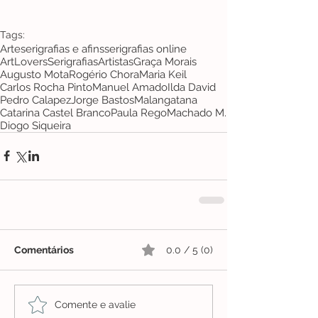
Tags:
Arte
serigrafias e afins
serigrafias online
ArtLovers
Serigrafias
Artistas
Graça Morais
Augusto Mota
Rogério Chora
Maria Keil
Carlos Rocha Pinto
Manuel Amado
Ilda David
Pedro Calapez
Jorge Bastos
Malangatana
Catarina Castel Branco
Paula Rego
Machado M.
Diogo Siqueira
Comentários
0.0 / 5 (0)
Comente e avalie