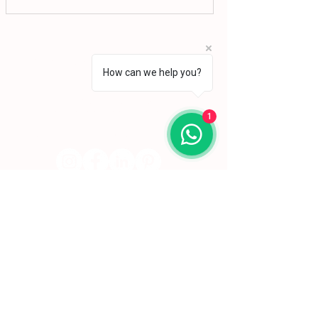
aprofundou a sua formação em Belas-Artes e
deu início ao seu percurso enquanto pintor,
conquistando desde cedo o reconhecimento
da crítica.
Lisboa | Portugal
R. Sampaio e Pina 58 2.ºD,
1070-250
Lisboa​
How can we help you?
(+351)
918 288 832
(+351) 211 926 120
(Chamada para uma rede fixa nacional)
1
​servicodeboutique@serigrafiaseafins.pt