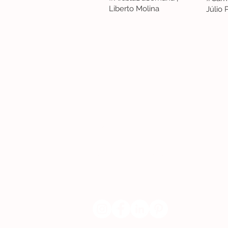
Liberto Molina
Júlio
Lisboa | Portugal
R. Sampaio e Pina 58 2.ºD, 1070-250 Lisboa
(+351) 918 288 832
(+351) 211 926 120
(Chamada para uma rede fixa nacional)
​servicodeboutique@serigrafiaseafins.pt