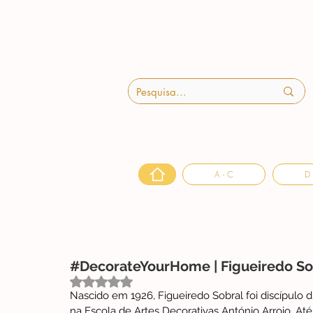
A - C
D 
#DecorateYourHome | Figueiredo So
Avaliado com NaN de 5 estrelas.
Nascido em 1926, Figueiredo Sobral foi discípulo d
na Escola de Artes Decorativas António Arroio. Até f