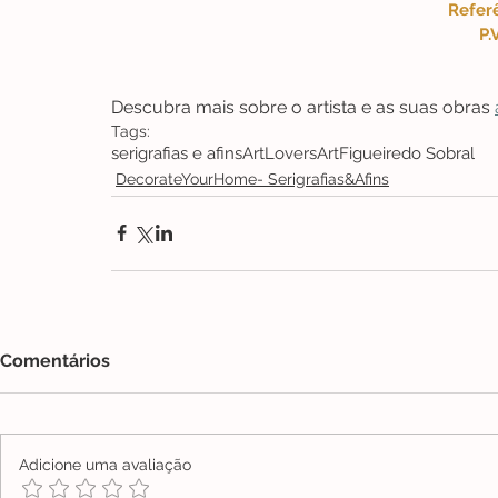
Referê
P.V
Descubra mais sobre o artista e as suas obras 
Tags:
serigrafias e afins
ArtLovers
Art
Figueiredo Sobral
DecorateYourHome- Serigrafias&Afins
Comentários
Adicione uma avaliação