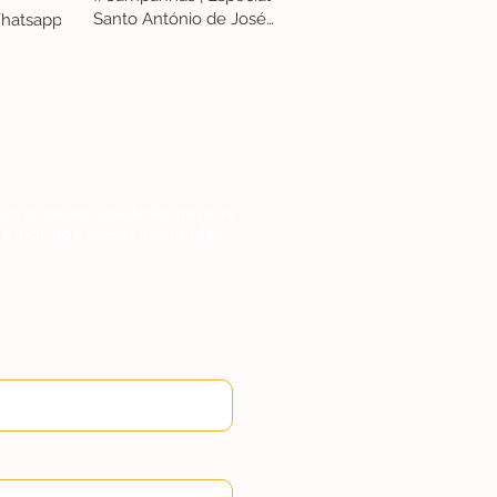
Santo António de José
hatsapp
Penicheiro
va a nossa newsletter para se
 a par das nossas novidades.