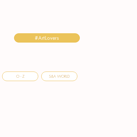
#ArtLovers
O - Z
S&A WORLD