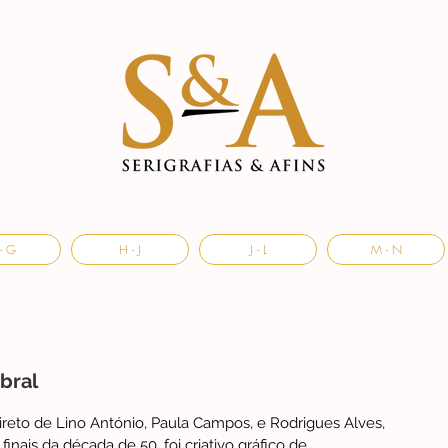
- G
H - J
J - L
M - N
bral
ireto de Lino António, Paula Campos, e Rodrigues Alves, 
inais da década de 50, foi criativo gráfico de 