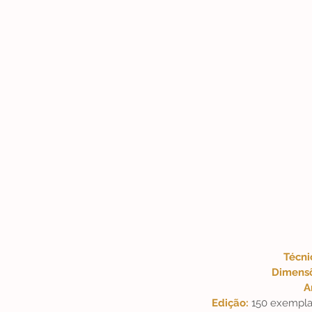
Técni
Dimensõ
A
Edição: 
150 exempla