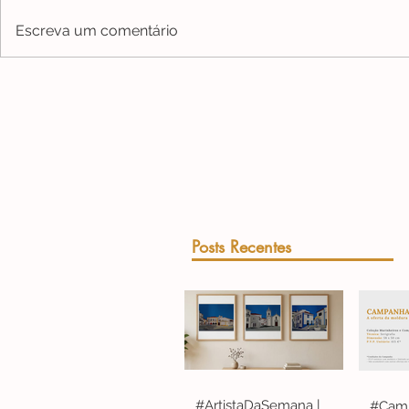
Escreva um comentário
Posts Recentes
#ArtistaDaSemana |
#Camp