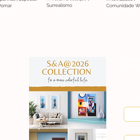
Surrealismo
 Pomar
Comunidade W
S&A
Subscre
manter
Nome
Email