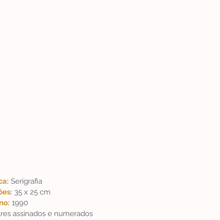
ca: 
Serigrafia
es: 
35 x 25 cm
no: 
1990
res assinados e numerados