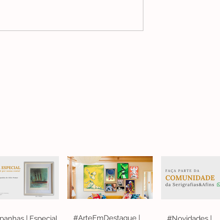
#ArteEmDestaque |
anhas | Especial
#Novidades |