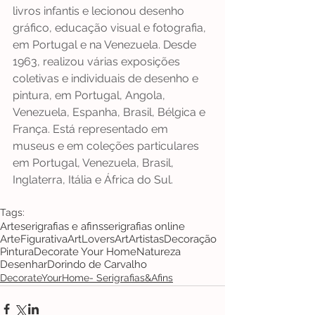
livros infantis e lecionou desenho 
gráfico, educação visual e fotografia, 
em Portugal e na Venezuela. Desde 
1963, realizou várias exposições 
coletivas e individuais de desenho e 
pintura, em Portugal, Angola, 
Venezuela, Espanha, Brasil, Bélgica e 
França. Está representado em 
museus e em coleções particulares 
em Portugal, Venezuela, Brasil, 
Inglaterra, Itália e África do Sul.
Tags:
Arte
serigrafias e afins
serigrafias online
ArteFigurativa
ArtLovers
Art
Artistas
Decoração
Pintura
Decorate Your Home
Natureza
Desenhar
Dorindo de Carvalho
DecorateYourHome- Serigrafias&Afins