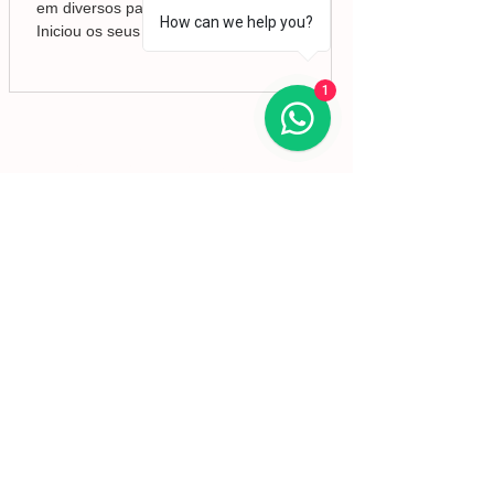
em diversos países da Europa e da América.
How can we help you?
Iniciou os seus estudos de desenho e pintura
em Valência, mas foi no Brasil que
aprofundou a sua formação em Belas-Artes e
1
deu início ao seu percurso enquanto pintor,
conquistando desde cedo o reconhecimento
da crítica.
Lisboa | Portugal
R. Sampaio e Pina 58 2.ºD,
1070-250
Lisboa​
(+351)
918 288 832
(+351) 211 926 120
(Chamada para uma rede fixa nacional)
​servicodeboutique@serigrafiaseafins.pt