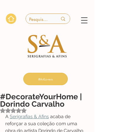
#ArtLovers
#DecorateYourHome |
Dorindo Carvalho
Avaliado com NaN de 5 estrelas.
A 
Serigrafias & Afins
 acaba de 
reforçar a sua coleção com uma 
obra do artista Dorindo de Carvalho