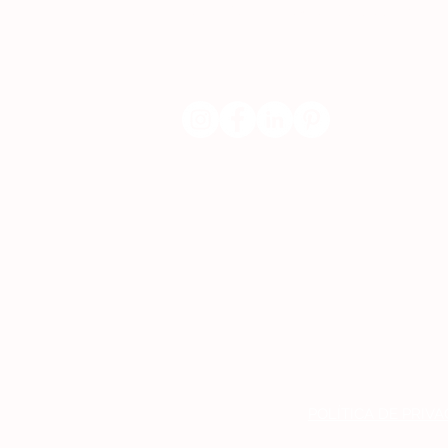
​servicodeboutique@serigrafiaseafins.pt
POLÍTICA DE PRIV