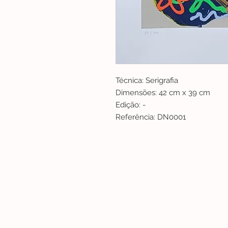
Técnica: Serigrafia
Dimensões: 42 cm x 39 cm
Edição: -
Referência: DN0001
Lisboa | Portugal
R. Sampaio e Pina 58 2.ºD, 1070-250 Lisboa
(+351) 918 288 832
(+351) 211 926 120
(Chamada para uma rede fixa nacional)