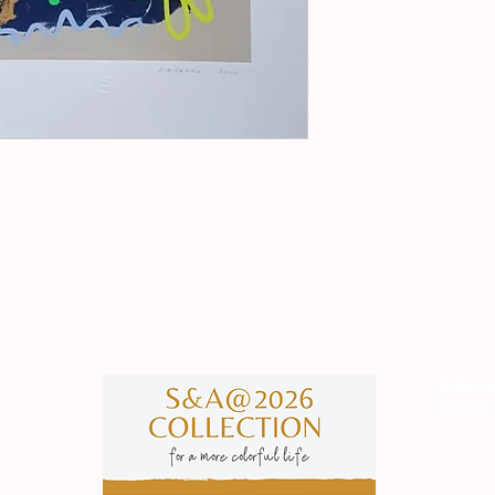
Subscre
manter