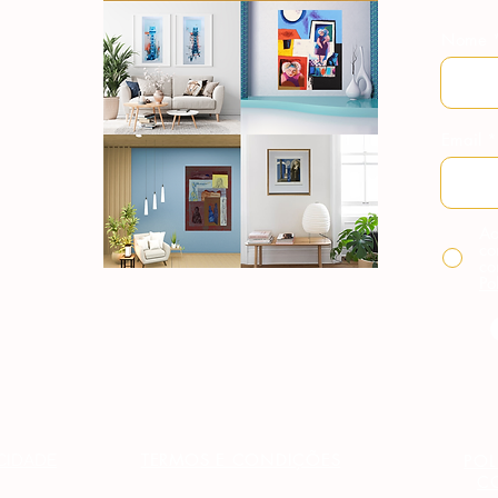
Nome
Email
Ao
co
co
Po
TERMOS E CONDIÇÕES
ACIDADE
POL
C