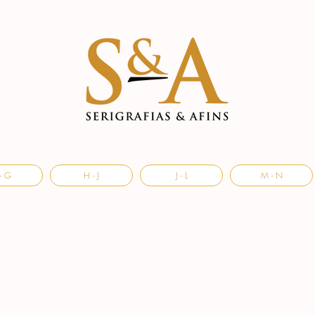
- G
H - J
J - L
M - N