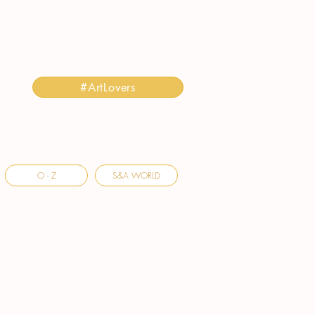
#ArtLovers
O - Z
S&A WORLD