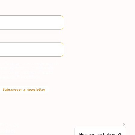
 introduzir o seu endereço de
rreio eletrónico, o utilizador
ncorda em aceitar a nossa
lítica de Privacidade.
Subscrever a newsletter
ÍTICA DE
OOKIES
How can we help you?