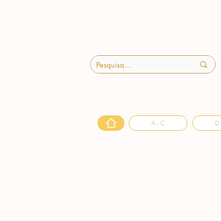
A - C
D 