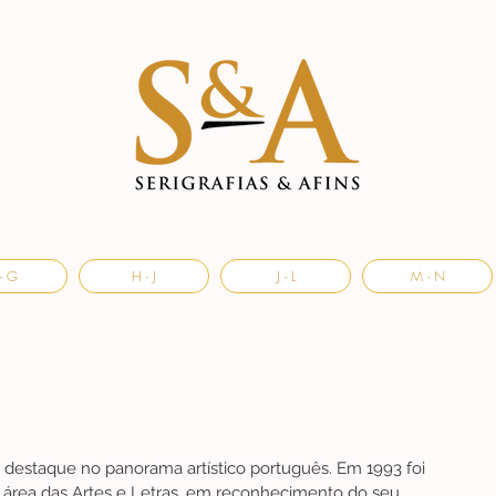
- G
H - J
J - L
M - N
e destaque no panorama artístico português. Em 1993 foi 
na área das Artes e Letras, em reconhecimento do seu 