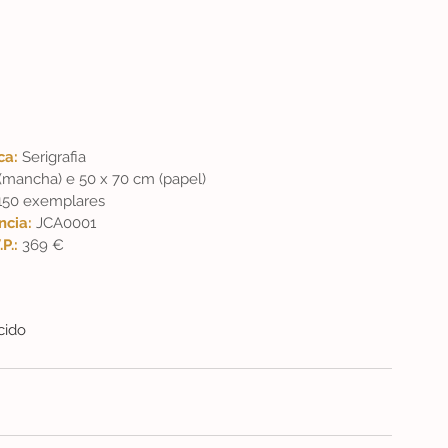
ca: 
Serigrafia
(mancha) e 50 x 70 cm (papel)
150 exemplares
cia: 
JCA0001
.P.: 
369 €
cido