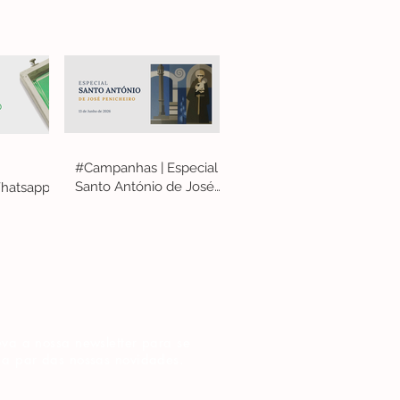
#Campanhas | Especial
Santo António de José
hatsapp
Penicheiro
va a nossa newsletter para se
 a par das nossas novidades.