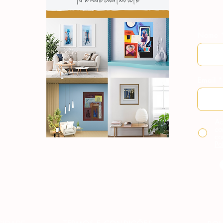
Nome
Email
Ao
co
co
Po