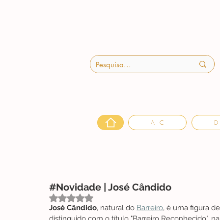
A - C
D 
#Novidade | José Cândido
Avaliado com NaN de 5 estrelas.
José Cândido
, natural do 
Barreiro
, é uma figura d
distinguido com o título "Barreiro Reconhecido", 