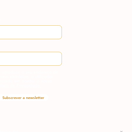
 introduzir o seu endereço de
rreio eletrónico, o utilizador
ncorda em aceitar a nossa
lítica de Privacidade.
Subscrever a newsletter