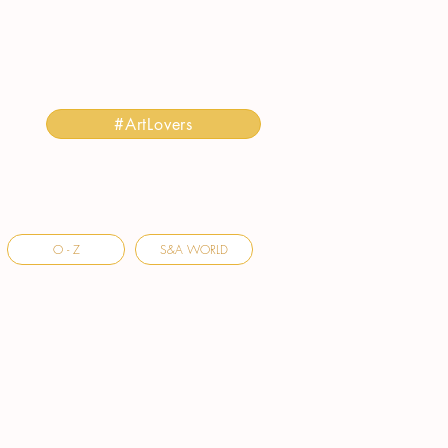
#ArtLovers
O - Z
S&A WORLD