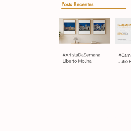
Posts Recentes
#ArtistaDaSemana |
#Camp
Liberto Molina
Júlio
Lisboa | Portugal
R. Sampaio e Pina 58 2.ºD, 1070-250 Lisboa
(+351) 918 288 832