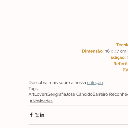
Técni
Dimensão: 
36 x 47 cm 
Edição: 
Referên
P.V
Descubra mais sobre a nossa 
coleção
. 
Tags:
ArtLovers
Serigrafia
José Cândido
Barreiro Reconhe
#Novidades