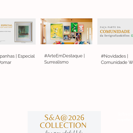
#ArteEmDestaque |
anhas | Especial
#Novidades |
Surrealismo
 Pomar
Comunidade W
S&A
Subscre
manter