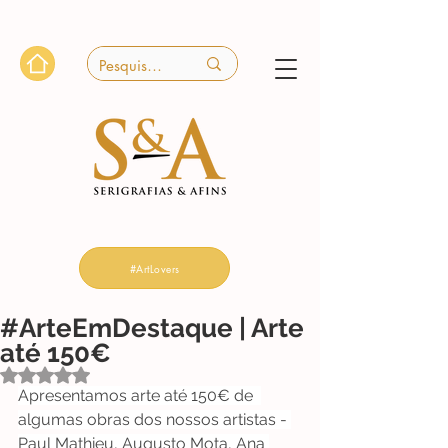
#ArtLovers
#ArteEmDestaque | Arte
até 150€
Avaliado com NaN de 5 estrelas.
Apresentamos arte até 150€ de  
algumas obras dos nossos artistas - 
Paul Mathieu
, 
Augusto Mota
, 
Ana 