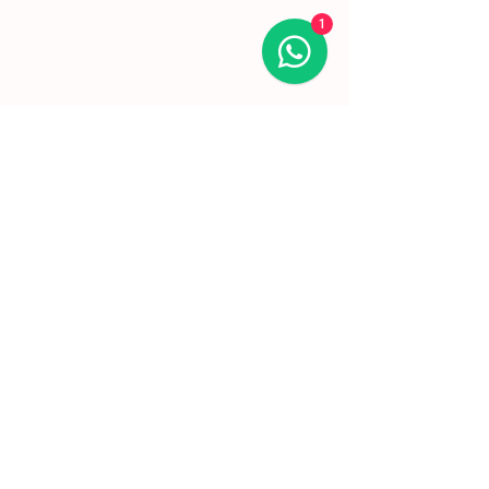
1
Tags:
Arte
serigrafias online
ArteFigurativa
artelovers
Artes Plásticas
Serigrafias
Arte Abstrata
Alexandre Gomes
Ana Ventura
Augusto Mota
Cacilheiros
Timor Loro Sae
Lopo Salgueiro
JaimedaSilva
Pantoja Rojão
Jardim
Paul Mathieu
#ArteEmDestaque
Comentários
0.0 / 5 (0)