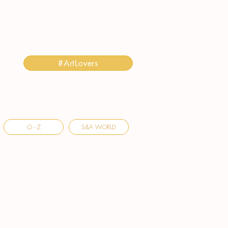
#ArtLovers
O - Z
S&A WORLD