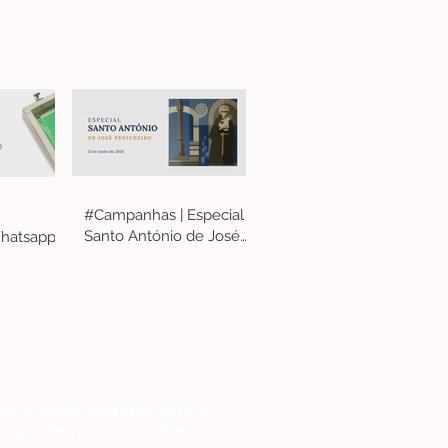
#Campanhas | Especial
Santo António de José
hatsapp
Penicheiro
va a nossa newsletter para se
 a par das nossas novidades.