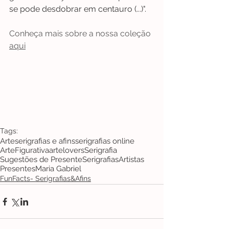
se pode desdobrar em centauro (...)".
Conheça mais sobre a nossa coleção 
aqui
Tags:
Arte
serigrafias e afins
serigrafias online
ArteFigurativa
artelovers
Serigrafia
Sugestões de Presente
Serigrafias
Artistas
Presentes
Maria Gabriel
FunFacts- Serigrafias&Afins