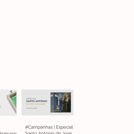
#Campanhas | Especial
Santo António de José
hatsapp