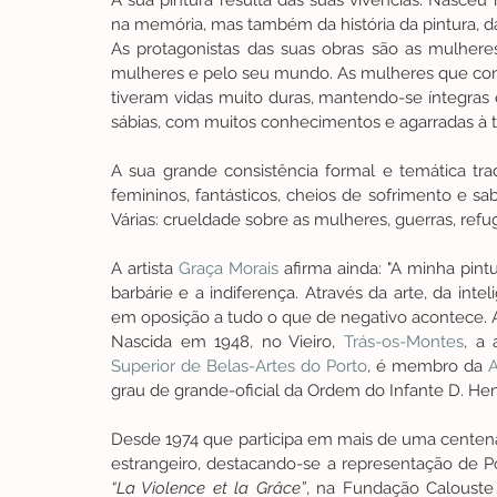
A sua pintura resulta das suas vivências. Nasceu
na memória, mas também da história da pintura, 
As protagonistas das suas obras são as mulheres
mulheres e pelo seu mundo. As mulheres que conhe
tiveram vidas muito duras, mantendo-se íntegras e
sábias, com muitos conhecimentos e agarradas à t
A sua grande consistência formal e temática trad
femininos, fantásticos, cheios de sofrimento e sab
Várias: crueldade sobre as mulheres, guerras, refug
A artista 
Graça Morais
 afirma ainda: "A minha pintu
barbárie e a indiferença. Através da arte, da int
em oposição a tudo o que de negativo acontece. A
Nascida em 1948, no Vieiro, 
Trás-os-Montes
, a 
Superior de Belas-Artes do Porto
, é membro da 
A
grau de grande-oficial da Ordem do Infante D. Hen
Desde 1974 que participa em mais de uma centena 
“La Violence et la Grâce”
, na Fundação Calouste