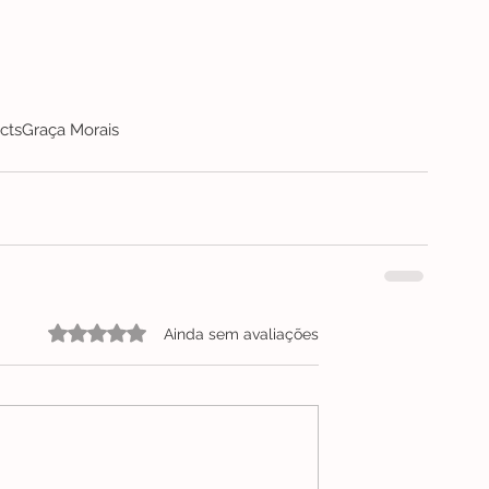
cts
Graça Morais
Avaliado com 0 de 5 estrelas.
Ainda sem avaliações