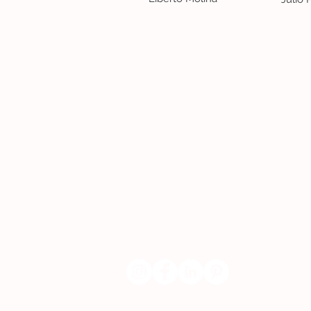
Lisboa | Portugal
R. Sampaio e Pina 58 2.ºD, 1070-250 Lisboa
(+351) 918 288 832
(+351) 211 926 120
(Chamada para uma rede fixa nacional)
​servicodeboutique@serigrafiaseafins.pt