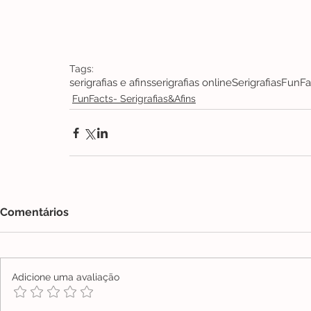
Tags:
serigrafias e afins
serigrafias online
Serigrafias
FunFa
FunFacts- Serigrafias&Afins
Comentários
Adicione uma avaliação