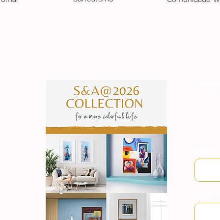
S&A
Subscre
manter
Nome
Email