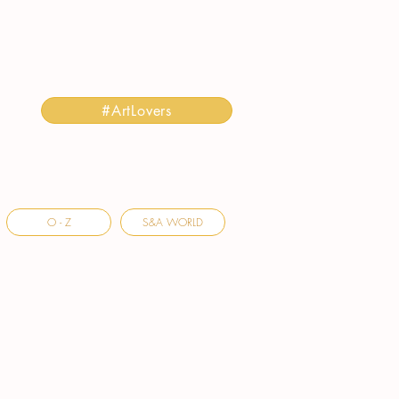
#ArtLovers
O - Z
S&A WORLD