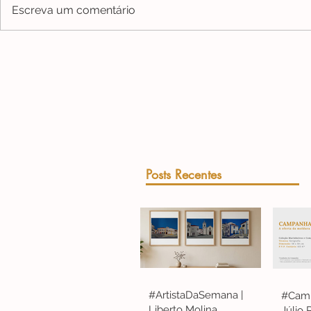
Escreva um comentário
Posts Recentes
#ArtistaDaSemana |
#Camp
Liberto Molina
Júlio