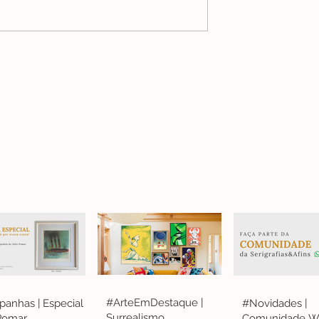
#ArteEmDestaque |
anhas | Especial
#Novidades |
Surrealismo
 Pomar
Comunidade W