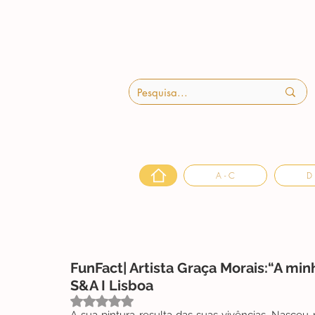
A - C
D 
FunFact| Artista Graça Morais:“A minh
S&A I Lisboa
Avaliado com NaN de 5 estrelas.