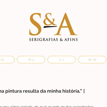
- G
H - J
J - L
M - N
a pintura resulta da minha história.” |