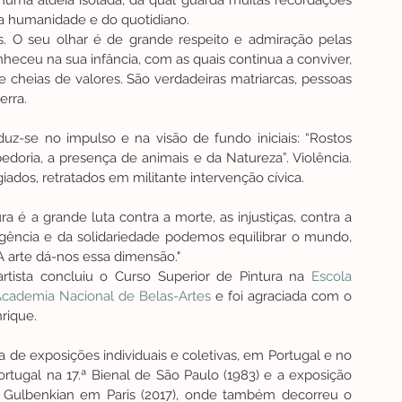
 numa aldeia isolada, da qual guarda muitas recordações 
da humanidade e do quotidiano.
. O seu olhar é de grande respeito e admiração pelas 
ceu na sua infância, com as quais continua a conviver, 
 cheias de valores. São verdadeiras matriarcas, pessoas 
erra.
uz-se no impulso e na visão de fundo iniciais: “Rostos 
edoria, a presença de animais e da Natureza”. Violência. 
iados, retratados em militante intervenção cívica.
ra é a grande luta contra a morte, as injustiças, contra a 
eligência e da solidariedade podemos equilibrar o mundo, 
 arte dá-nos essa dimensão."
artista concluiu o Curso Superior de Pintura na 
Escola 
cademia Nacional de Belas-Artes
 e foi agraciada com o 
rique.
de exposições individuais e coletivas, em Portugal e no 
estrangeiro, destacando-se a representação de Portugal na 17.ª Bienal de São Paulo (1983) e a exposição 
 Gulbenkian em Paris (2017), onde também decorreu o 