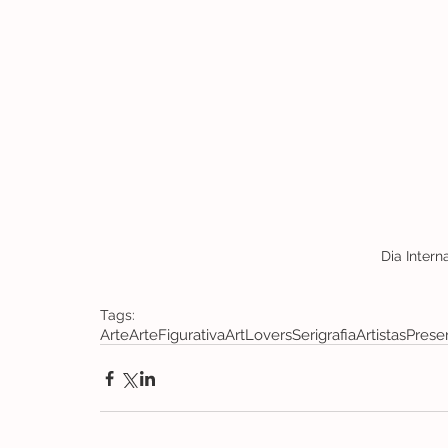
Dia Intern
Tags:
Arte
ArteFigurativa
ArtLovers
Serigrafia
Artistas
Prese