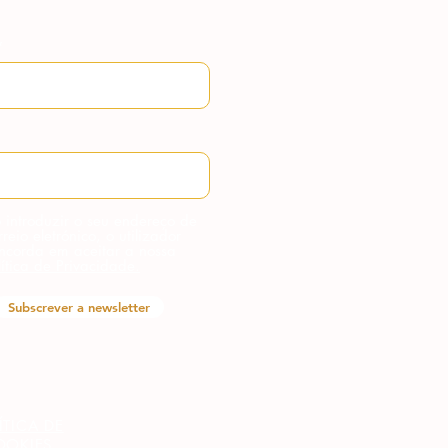
 introduzir o seu endereço de
rreio eletrónico, o utilizador
ncorda em aceitar a nossa
lítica de Privacidade.
Subscrever a newsletter
ÍTICA DE
OOKIES