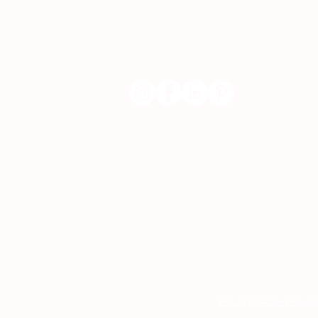
​servicodeboutique@serigrafiaseafins.pt
POLÍTICA DE PRIV