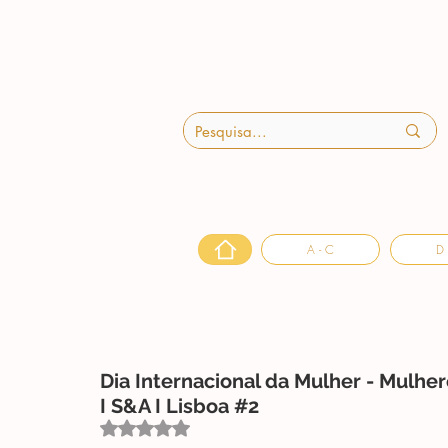
A - C
D 
Dia Internacional da Mulher - Mulher
I S&A I Lisboa #2
Avaliado com NaN de 5 estrelas.