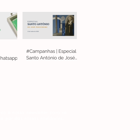
#Campanhas | Especial
Santo António de José
hatsapp
Penicheiro
va a nossa newsletter para se
 a par das nossas novidades.