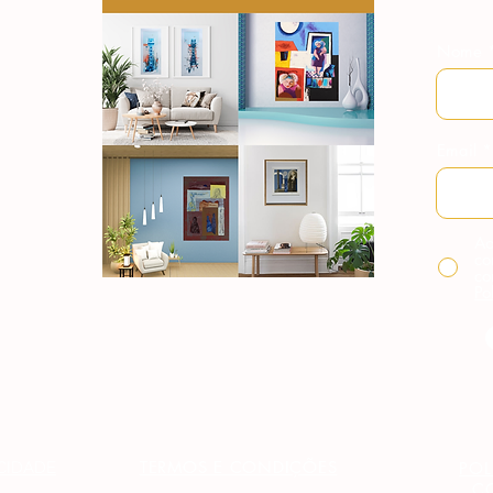
Nome
Email
Ao
co
co
Po
TERMOS E CONDIÇÕES
ACIDADE
POL
C