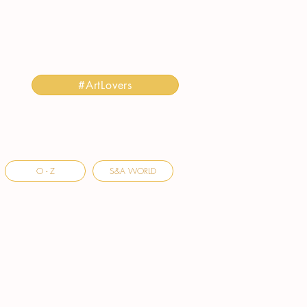
#ArtLovers
O - Z
S&A WORLD