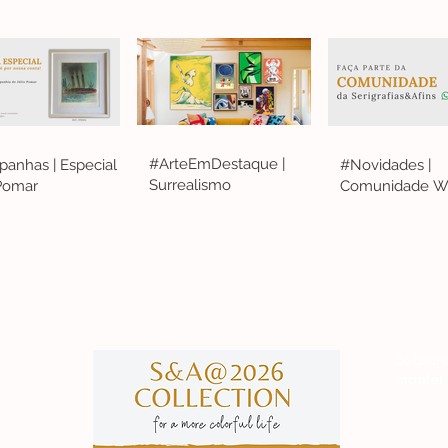
#ArteEmDestaque |
anhas | Especial
#Novidades |
Surrealismo
 Pomar
Comunidade W
S&A
Subscre
manter