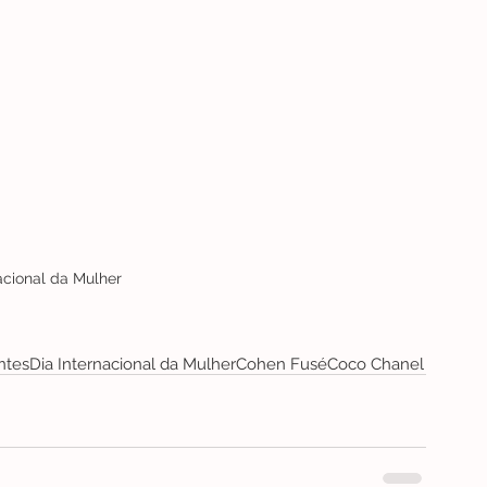
acional da Mulher
ntes
Dia Internacional da Mulher
Cohen Fusé
Coco Chanel