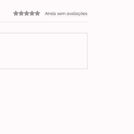
Avaliado com 0 de 5 estrelas.
Ainda sem avaliações