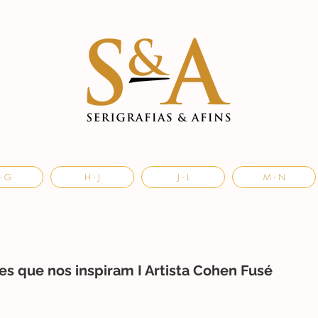
- G
H - J
J - L
M - N
es que nos inspiram I Artista Cohen Fusé