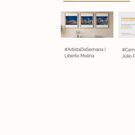
#ArtistaDaSemana |
#Camp
Liberto Molina
Júlio
Lisboa | Portugal
R. Sampaio e Pina 58 2.ºD, 1070-250 Lisboa
(+351) 918 288 832
(+351) 211 926 120
(Chamada para uma rede fixa nacional)