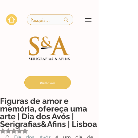
#ArtLovers
Figuras de amor e
memória, ofereça uma
arte | Dia dos Avós |
Serigrafias&Afins | Lisboa
Avaliado com NaN de 5 estrelas.
O 
Dia dos Avós
 é um dia de 