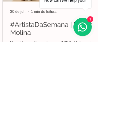
How can we help you?
30 de jul.
1 min de leitura
1
#ArtistaDaSemana | Liberto
Molina
Nascido em Espanha, em 1926, Molina viveu
em diversos países da Europa e da América.
Iniciou os seus estudos de desenho e pintura
em Valência, mas foi no Brasil que
aprofundou a sua formação em Belas-Artes e
deu início ao seu percurso enquanto pintor,
conquistando desde cedo o reconhecimento
da crítica.
Lisboa | Portugal
R. Sampaio e Pina 58 2.ºD,
1070-250
Lisboa​
(+351)
918 288 832
(+351) 211 926 120
(Chamada para uma rede fixa nacional)
​servicodeboutique@serigrafiaseafins.pt