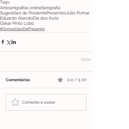
Tags:
Arte
serigrafias online
Serigrafia
Sugestões de Presente
Presentes
Júlio Pomar
Eduardo Alarcão
Dia dos Avós
Oskar Pinto Lobo
#SugestõesDePresente
Comentários
0.0 / 5 (0)
Comente e avalie