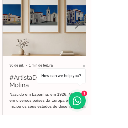
30 de jul.
1 min de leitura
How can we help you?
#ArtistaDaSemana | Liberto
Molina
1
Nascido em Espanha, em 1926, Molina viveu
em diversos países da Europa e da América.
Iniciou os seus estudos de desenho e pintura
em Valência, mas foi no Brasil que
aprofundou a sua formação em Belas-Artes e
deu início ao seu percurso enquanto pintor,