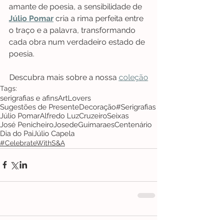
amante de poesia, a sensibilidade de 
Júlio Pomar
 cria a rima perfeita entre 
o traço e a palavra, transformando 
cada obra num verdadeiro estado de 
poesia.
Descubra mais sobre a nossa 
coleção
Tags:
serigrafias e afins
ArtLovers
Sugestões de Presente
Decoração
#Serigrafias
Júlio Pomar
Alfredo Luz
CruzeiroSeixas
José Penicheiro
JosedeGuimaraes
Centenário
Dia do Pai
Júlio Capela
#CelebrateWithS&A