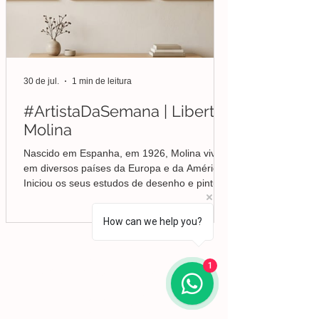
30 de jul.
1 min de leitura
#ArtistaDaSemana | Liberto
Molina
Nascido em Espanha, em 1926, Molina viveu
em diversos países da Europa e da América.
Iniciou os seus estudos de desenho e pintura
em Valência, mas foi no Brasil que
aprofundou a sua formação em Belas-Artes e
How can we help you?
deu início ao seu percurso enquanto pintor,
conquistando desde cedo o reconhecimento
da crítica.
Lisboa | Portugal
1
R. Sampaio e Pina 58 2.ºD,
1070-250
Lisboa​
(+351)
918 288 832
(+351) 211 926 120