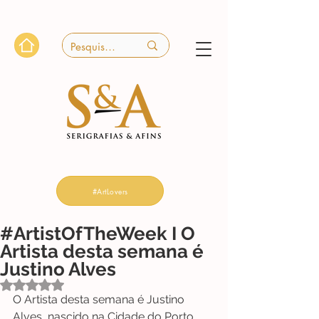
#ArtLovers
#ArtistOfTheWeek I O
Artista desta semana é
Justino Alves
Avaliado com NaN de 5 estrelas.
O Artista desta semana é Justino 
Alves, nascido na Cidade do Porto 