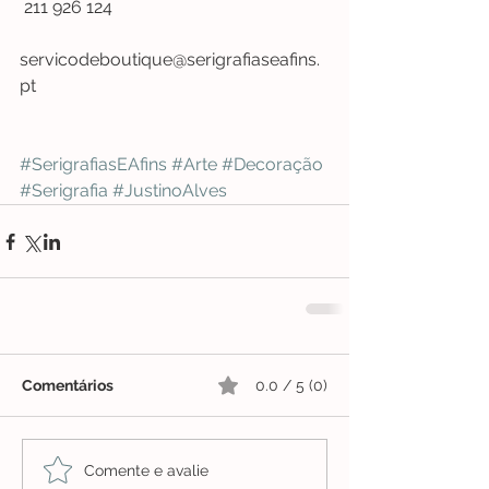
 211 926 124
servicodeboutique@serigrafiaseafins.
pt
#SerigrafiasEAfins
#Arte
#Decoração
#Serigrafia
#JustinoAlves
Comentários
0.0 / 5 (0)
Comente e avalie