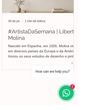
30 de jul.
1 min de leitura
#ArtistaDaSemana | Liberto
Molina
Nascido em Espanha, em 1926, Molina viveu
em diversos países da Europa e da América.
Iniciou os seus estudos de desenho e pintura
em Valência, mas foi no Brasil que
aprofundou a sua formação em Belas-Artes e
How can we help you?
deu início ao seu percurso enquanto pintor,
conquistando desde cedo o reconhecimento
da crítica.
Lisboa | Portugal
R. Sampaio e Pina 58 2.ºD,
1070-250
Lisboa​
1
(+351)
918 288 832
(+351) 211 926 120
(Chamada para uma rede fixa nacional)