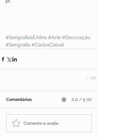
pt
#SerigrafiasEAfins
#Arte
#Decoração
#Serigrafia
#CarlosCalvet
Comentários
0.0 / 5 (0)
Comente e avalie