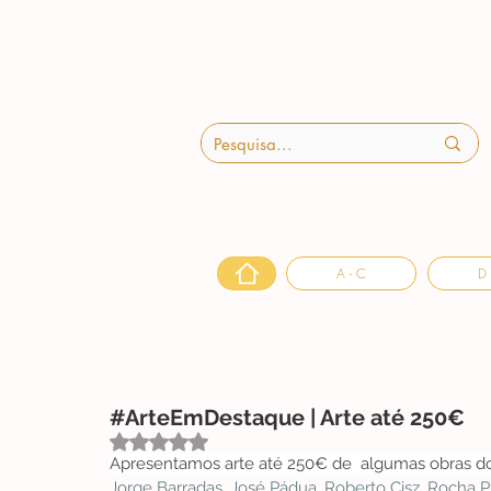
A - C
D 
#ArteEmDestaque | Arte até 250€
Avaliado com NaN de 5 estrelas.
Apresentamos arte até 250€ de  algumas obras dos
Jorge Barradas
, 
José Pádua
, 
Roberto Cisz
, 
Rocha P