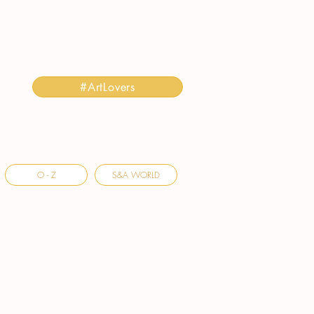
#ArtLovers
O - Z
S&A WORLD