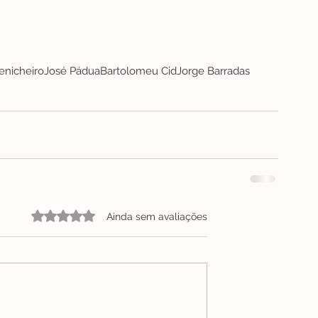
enicheiro
José Pádua
Bartolomeu Cid
Jorge Barradas
Avaliado com 0 de 5 estrelas.
Ainda sem avaliações