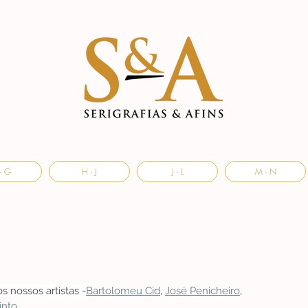
- G
H - J
J - L
M - N
 nossos artistas -
Bartolomeu Cid
, 
José Penicheiro
, 
into
.