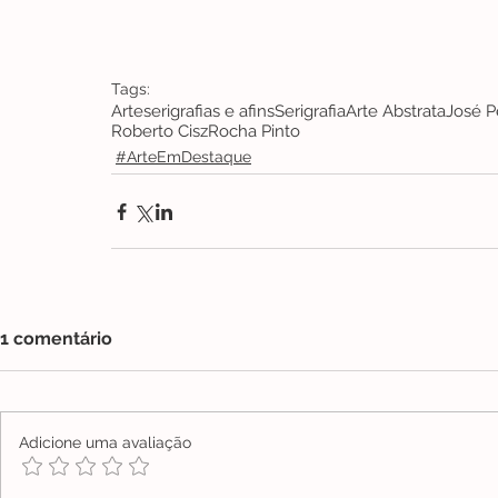
Tags:
Arte
serigrafias e afins
Serigrafia
Arte Abstrata
José P
Roberto Cisz
Rocha Pinto
#ArteEmDestaque
1 comentário
Adicione uma avaliação