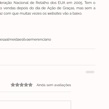
Federação Nacional de Retalho dos EUA em 2005. Tem o 
as vendas depois do dia de Ação de Graças, mas sem a 
 faz com que muitas vezes os 
websites
 vão a baixo.
resaalmeidaesilva
emerenciano
Avaliado com 0 de 5 estrelas.
Ainda sem avaliações