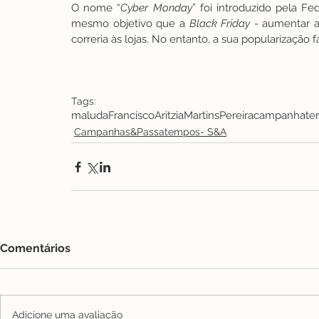
O nome “
Cyber Monday
” foi introduzido pela 
mesmo objetivo que a 
Black Friday
 - aumentar 
correria às lojas. No entanto, a sua popularização
Tags:
maluda
FranciscoAritzia
MartinsPereira
campanha
te
Campanhas&Passatempos- S&A
Comentários
Adicione uma avaliação