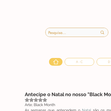
A - C
D 
Antecipe o Natal no nosso "Black Mont
Avaliado com NaN de 5 estrelas.
Arte; Black Month 
As semanas que antecedem o 
Natal
 são os mo