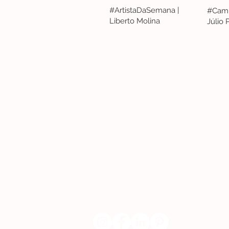
#ArtistaDaSemana |
#Camp
Liberto Molina
Júlio
Lisboa | Portugal
R. Sampaio e Pina 58 2.ºD, 1070-250 Lisboa
(+351) 918 288 832
(+351) 211 926 120
(Chamada para uma rede fixa nacional)
​servicodeboutique@serigrafiaseafins.pt