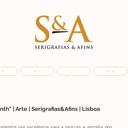
- G
H - J
J - L
M - N
h" | Arte | Serigrafias&Afins | Lisboa
mentos por excelência para a procura e escolha dos 