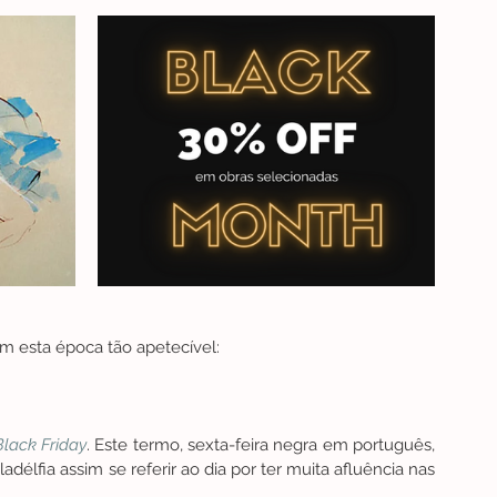
 esta época tão apetecível:
Black Friday
. Este termo, sexta-feira negra em português, 
délfia assim se referir ao dia por ter muita afluência nas 