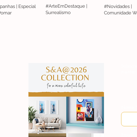
#ArteEmDestaque |
anhas | Especial
#Novidades |
Surrealismo
 Pomar
Comunidade W
S&A
Subscre
manter
Nome
Email