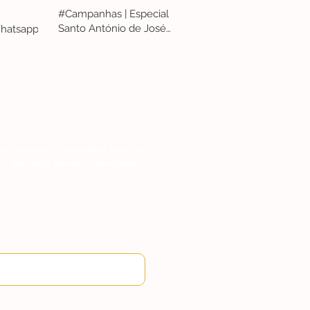
#Campanhas | Especial
Santo António de José
hatsapp
Penicheiro
va a nossa newsletter para se
 a par das nossas novidades.