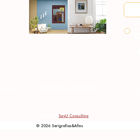
Ao
co
co
Po
TERMOS E CONDIÇÕES
ACIDADE
POL
C
Powered by
SayU Consulting
© 2026 Serigrafias&Afins