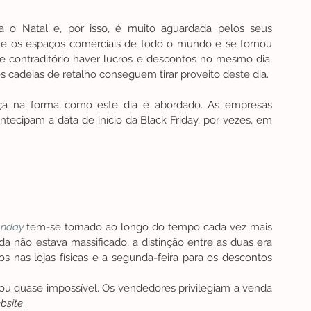
a o Natal e, por isso, é muito aguardada pelos seus 
e os espaços comerciais de todo o mundo e se tornou 
e contraditório haver lucros e descontos no mesmo dia, 
 cadeias de retalho conseguem tirar proveito deste dia.
a na forma como este dia é abordado. As empresas 
antecipam a data de início da Black Friday, por vezes, em 
onday
 tem-se tornado ao longo do tempo cada vez mais 
 não estava massificado, a distinção entre as duas era 
os nas lojas físicas e a segunda-feira para os descontos 
Neste dia, encontrar promoções nas lojas é difícil ou quase impossível. Os vendedores privilegiam a venda 
bsite
.