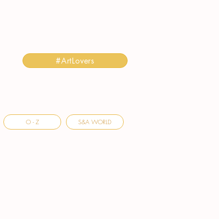
#ArtLovers
O - Z
S&A WORLD