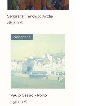
Serigrafia Francisco Aríztia
Preço
285,00 €
Novidades
Novidades
Paulo Ossião - Porto
Paulo Ossião - Porto
Preço
Preço
450,00 €
550,00 €