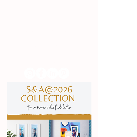
Lisboa | Portugal
R. Sampaio e Pina 58 2.ºD,
1070-250
Lisboa​
(+351)
918 288 832
(+351) 211 926 120
(Chamada para uma rede fixa nacional)
​servicodeboutique@serigrafiaseafins.pt