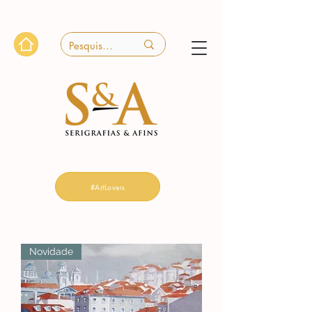
#ArtLovers
Novidade