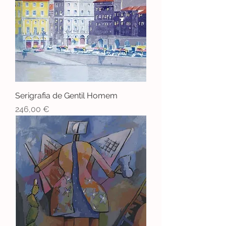
Serigrafia de Gentil Homem
Preço
246,00 €