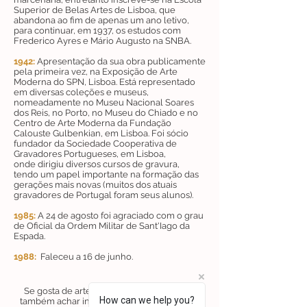
Superior de Belas Artes de Lisboa, que
abandona ao fim de apenas um ano letivo,
para continuar, em 1937, os estudos com
Frederico Ayres e Mário Augusto na SNBA.
1942
:
Apresentação da sua obra publicamente
pela primeira vez, na Exposição de Arte
Moderna do SPN, Lisboa. Está representado
em diversas coleções e museus,
nomeadamente no Museu Nacional Soares
dos Reis, no Porto, no Museu do Chiado e no
Centro de Arte Moderna da Fundação
Calouste Gulbenkian, em Lisboa. Foi sócio
fundador da Sociedade Cooperativa de
Gravadores Portugueses, em Lisboa,
onde dirigiu diversos cursos de gravura,
tendo um papel importante na formação das
gerações mais novas (muitos dos atuais
gravadores de Portugal foram seus alunos).
1985
:
A 24 de agosto foi agraciado com o grau
de Oficial da Ordem Militar de Sant'Iago da
Espada.
1988
:
Faleceu a 16 de junho.
Se gosta de arte ligada à natureza, poderá
How can we help you?
também achar interessante as serigrafias de