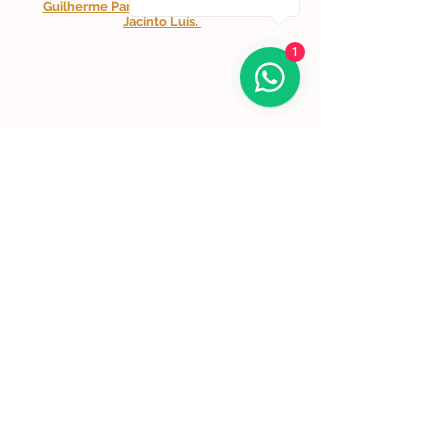
Guilherme Parente
,
Óskar Pinto Lobo
e
Jacinto Luís.
1
Lisboa | Portugal
R. Sampaio e Pina 58 2.ºD,
1070-250
Lisboa​
(+351)
918 288 832
(+351) 211 926 120
(Chamada para uma rede fixa nacional)
​servicodeboutique@serigrafiaseafins.pt