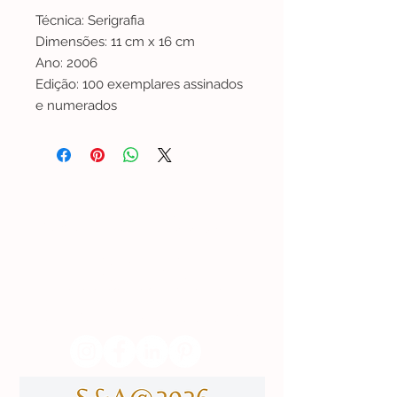
Técnica: Serigrafia
Dimensões: 11 cm x 16 cm
Ano: 2006
Edição: 100 exemplares assinados
e numerados
Lisboa | Portugal
R. Sampaio e Pina 58 2.ºD,
1070-250
Lisboa​
(+351)
918 288 832
(+351) 211 926 120
(Chamada para uma rede fixa nacional)
​servicodeboutique@serigrafiaseafins.pt