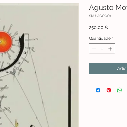
Agusto Mo
SKU: AGOOO1
Preço
250,00 €
Quantidade
*
Adic