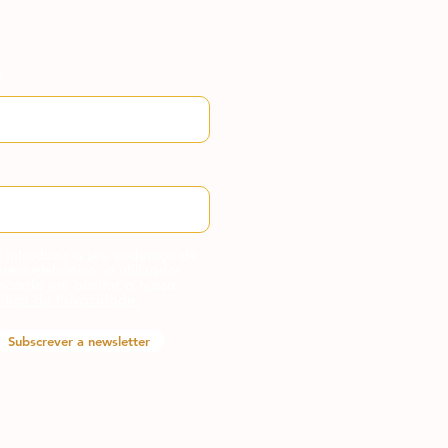
 introduzir o seu endereço de
rreio eletrónico, o utilizador
ncorda em aceitar a nossa
lítica de Privacidade.
Subscrever a newsletter