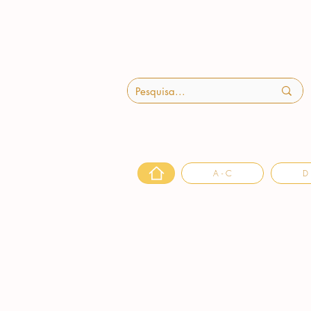
A - C
D 