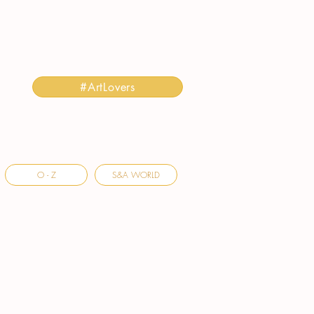
#ArtLovers
O - Z
S&A WORLD