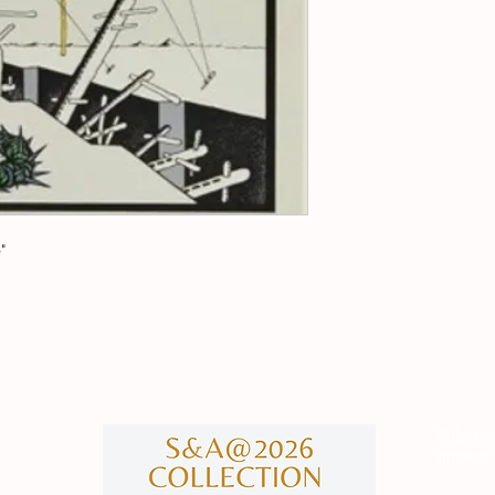
"
Subscre
manter