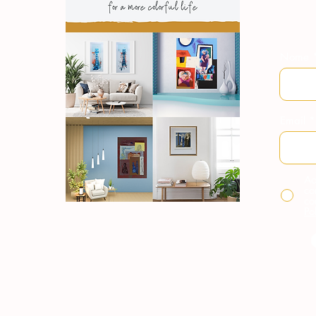
Nome
Email
Ao
co
co
Po