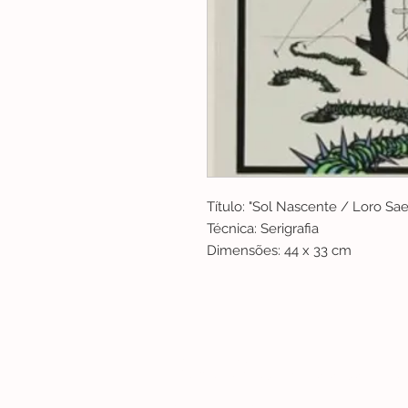
Título: "Sol Nascente / Loro Sae
Técnica: Serigrafia
Dimensões: 44 x 33 cm
Lisboa | Portugal
R. Sampaio e Pina 58 2.ºD, 1070-250 Lisboa
(+351) 918 288 832