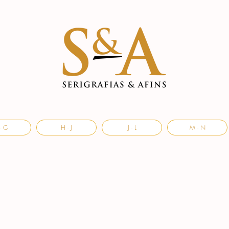
- G
H - J
J - L
M - N