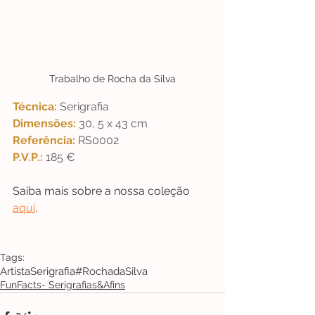
Trabalho de Rocha da Silva
Técnica: 
Serigrafia 
Dimensões: 
30, 5 x 43 cm 
Referência: 
RS0002 
P.V.P.: 
185 €
Saiba mais sobre a nossa coleção 
aqui
.
Tags:
Artista
Serigrafia
#RochadaSilva
FunFacts- Serigrafias&Afins