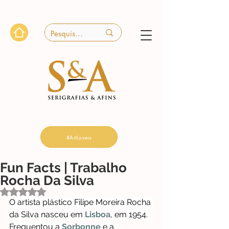
#ArtLovers
Fun Facts | Trabalho
Rocha Da Silva
Avaliado com NaN de 5 estrelas.
O artista plástico Filipe Moreira Rocha 
da Silva nasceu em 
Lisboa
, em 1954. 
Frequentou a 
Sorbonne
 e a 