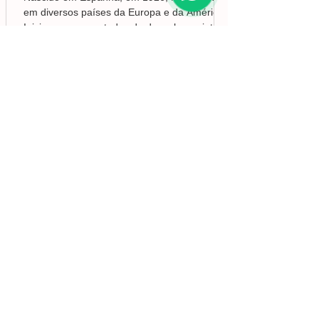
em diversos países da Europa e da América.
Iniciou os seus estudos de desenho e pintura
em Valência, mas foi no Brasil que
aprofundou a sua formação em Belas-Artes e
deu início ao seu percurso enquanto pintor,
conquistando desde cedo o reconhecimento
da crítica.
Lisboa | Portugal
R. Sampaio e Pina 58 2.ºD,
1070-250
Lisboa​
(+351)
918 288 832
(+351) 211 926 120
(Chamada para uma rede fixa nacional)
​servicodeboutique@serigrafiaseafins.pt