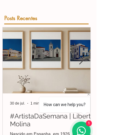
Posts Recentes
30 de jul.
1 min de leitura
How can we help you?
#ArtistaDaSemana | Liberto
Molina
1
Nascido em Espanha, em 1926, Molina viveu