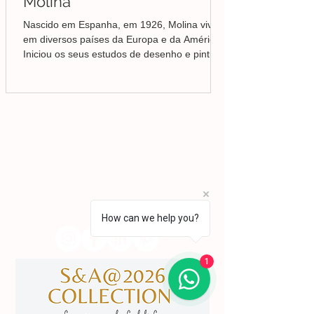
Molina
Nascido em Espanha, em 1926, Molina viveu
em diversos países da Europa e da América.
Iniciou os seus estudos de desenho e pintura
em Valência, mas foi no Brasil que
aprofundou a sua formação em Belas-Artes e
deu início ao seu percurso enquanto pintor,
conquistando desde cedo o reconhecimento
da crítica.
Lisboa | Portugal
R. Sampaio e Pina 58 2.ºD,
1070-250
Lisboa​
(+351)
918 288 832
(+351) 211 926 120
(Chamada para uma rede fixa nacional)
​servicodeboutique@serigrafiaseafins.pt
How can we help you?
1