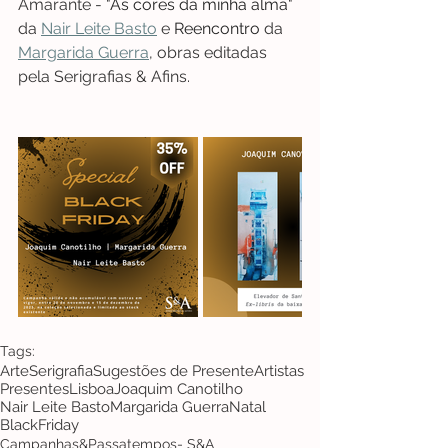
Amarante - "
As cores da minha alma
" 
da 
Nair Leite Basto
 e 
Reencontro
 da 
Margarida Guerra
, obras editadas 
pela Serigrafias & Afins.
Tags:
Arte
Serigrafia
Sugestões de Presente
Artistas
Presentes
Lisboa
Joaquim Canotilho
Nair Leite Basto
Margarida Guerra
Natal
BlackFriday
Campanhas&Passatempos- S&A