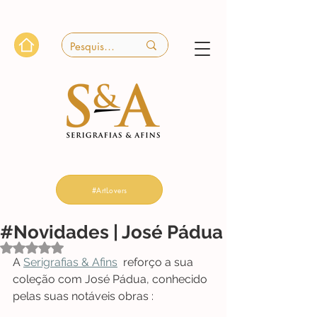
#ArtLovers
#Novidades | José Pádua
Avaliado com NaN de 5 estrelas.
A 
Serigrafias & Afins
  reforço a sua 
coleção com José Pádua, conhecido 
pelas suas notáveis obras : 