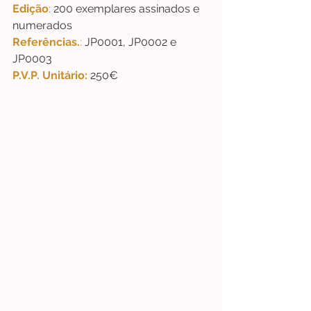
Edição
: 
200 exemplares assinados e 
numerados
Referências.
:
 JP0001, JP0002 e 
JP0003
P.V.P. Unitário:
 250€