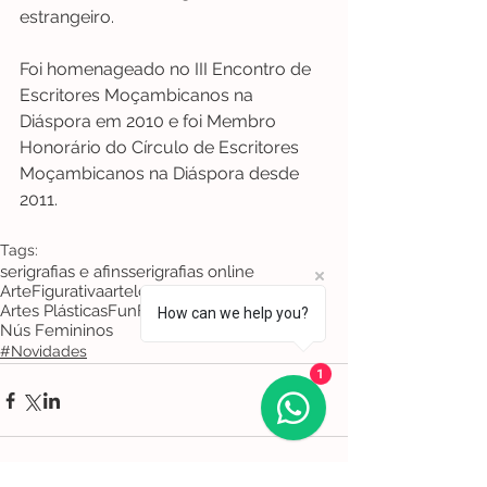
estrangeiro.
Foi homenageado no III Encontro de 
Escritores Moçambicanos na 
Diáspora em 2010 e foi Membro 
Honorário do Círculo de Escritores 
Moçambicanos na Diáspora desde 
2011.
Tags:
serigrafias e afins
serigrafias online
ArteFigurativa
artelovers
Artista
Art
Artes Plásticas
FunFacts
José Pádua
How can we help you?
Nús Femininos
#Novidades
1