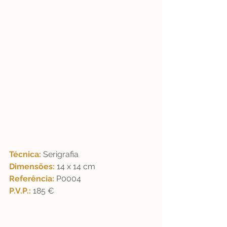
Técnica: 
Serigrafia  
Dimensões: 
14 x 14 cm  
Referência: 
P0004  
P.V.P.: 
185 €