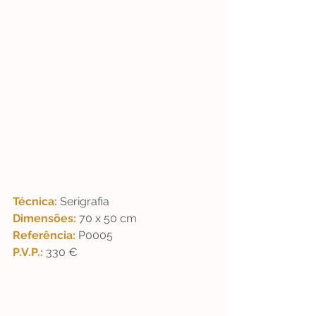
Técnica: 
Serigrafia 
Dimensões: 
70 x 50 cm  
Referência: 
P0005 
P.V.P.: 
330 €