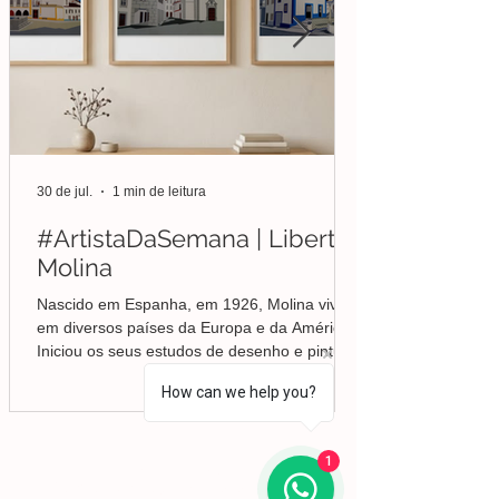
30 de jul.
1 min de leitura
#ArtistaDaSemana | Liberto
Molina
Nascido em Espanha, em 1926, Molina viveu
em diversos países da Europa e da América.
Iniciou os seus estudos de desenho e pintura
em Valência, mas foi no Brasil que
How can we help you?
aprofundou a sua formação em Belas-Artes e
deu início ao seu percurso enquanto pintor,
conquistando desde cedo o reconhecimento
1
da crítica.
Lisboa | Portugal
R. Sampaio e Pina 58 2.ºD,
1070-250
Lisboa​