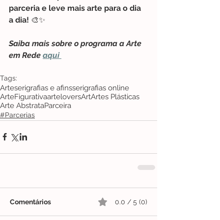
parceria e leve mais arte para o dia 
a dia!
 🎨✨
Saiba mais sobre o programa a Arte 
em Rede 
aqui 
Tags:
Arte
serigrafias e afins
serigrafias online
ArteFigurativa
artelovers
Art
Artes Plásticas
Arte Abstrata
Parceira
#Parcerias
Comentários
0.0 / 5 (0)