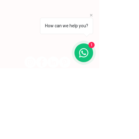
deu início ao seu percurso enquanto pintor,
conquistando desde cedo o reconhecimento
da crítica.
Lisboa | Portugal
R. Sampaio e Pina 58 2.ºD,
1070-250
Lisboa​
How can we help you?
(+351)
918 288 832
(+351) 211 926 120
(Chamada para uma rede fixa nacional)
1
​servicodeboutique@serigrafiaseafins.pt