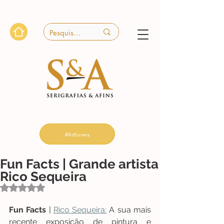
#ArtLovers
Fun Facts | Grande artista
Rico Sequeira
Avaliado com NaN de 5 estrelas.
Fun Facts
 | 
Rico Sequeira
:
 A sua mais 
recente exposição de pintura e 