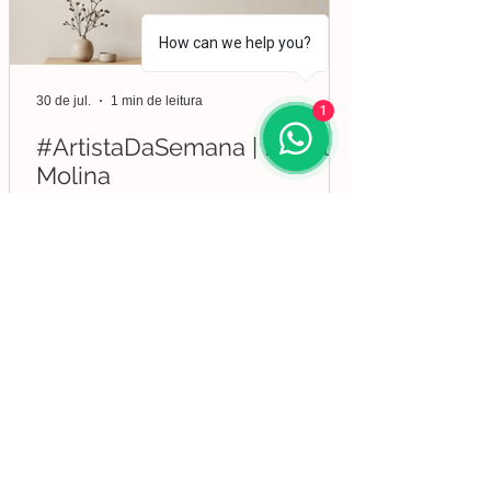
How can we help you?
30 de jul.
1 min de leitura
1
#ArtistaDaSemana | Liberto
Molina
Nascido em Espanha, em 1926, Molina viveu
em diversos países da Europa e da América.
Iniciou os seus estudos de desenho e pintura
em Valência, mas foi no Brasil que
aprofundou a sua formação em Belas-Artes e
deu início ao seu percurso enquanto pintor,
conquistando desde cedo o reconhecimento
da crítica.
Lisboa | Portugal
R. Sampaio e Pina 58 2.ºD,
1070-250
Lisboa​
(+351)
918 288 832
(+351) 211 926 120
(Chamada para uma rede fixa nacional)