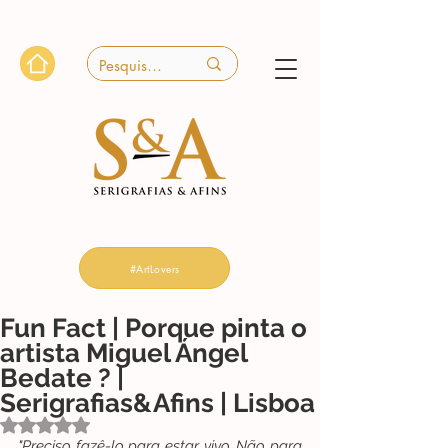
#ArtLovers
Fun Fact | Porque pinta o
artista Miguel Ángel
Bedate ? |
Serigrafias&Afins | Lisboa
Avaliado com NaN de 5 estrelas.
"Preciso fazê-lo para estar vivo. Não para 