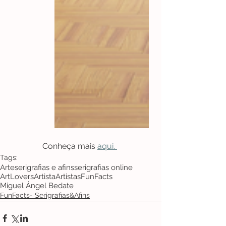
Conheça mais 
aqui. 
Tags:
Arte
serigrafias e afins
serigrafias online
ArtLovers
Artista
Artistas
FunFacts
Miguel Ángel Bedate
FunFacts- Serigrafias&Afins