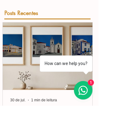
Posts Recentes
How can we help you?
1
30 de jul.
1 min de leitura
#ArtistaDaSemana | Liberto
Molina
Nascido em Espanha, em 1926, Molina viveu
em diversos países da Europa e da América.