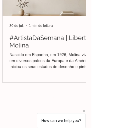
30 de jul.
1 min de leitura
#ArtistaDaSemana | Liberto
Molina
Nascido em Espanha, em 1926, Molina viveu
em diversos países da Europa e da América.
Iniciou os seus estudos de desenho e pintura
em Valência, mas foi no Brasil que
aprofundou a sua formação em Belas-Artes e
deu início ao seu percurso enquanto pintor,
conquistando desde cedo o reconhecimento
da crítica.
Lisboa | Portugal
R. Sampaio e Pina 58 2.ºD,
1070-250
Lisboa​
(+351)
918 288 832
(+351) 211 926 120
How can we help you?
(Chamada para uma rede fixa nacional)