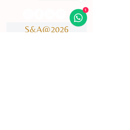
​servicodeboutique@serigrafiaseafins.pt
1