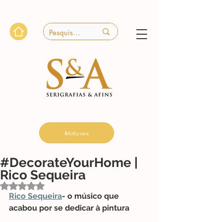
#ArtLovers
#DecorateYourHome |
Rico Sequeira
Avaliado com NaN de 5 estrelas.
Rico Sequeira
- o músico que 
acabou por se dedicar à pintura