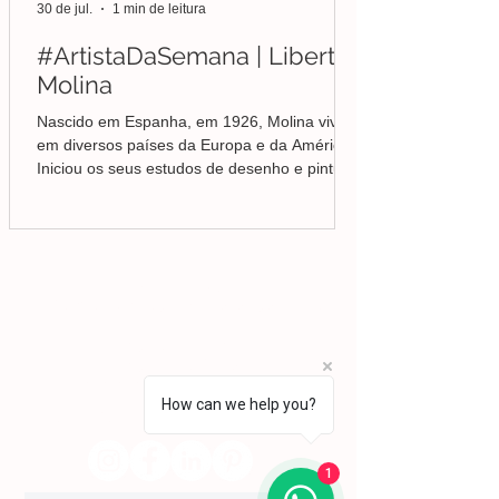
30 de jul.
1 min de leitura
#ArtistaDaSemana | Liberto
Molina
Nascido em Espanha, em 1926, Molina viveu
em diversos países da Europa e da América.
Iniciou os seus estudos de desenho e pintura
em Valência, mas foi no Brasil que
aprofundou a sua formação em Belas-Artes e
deu início ao seu percurso enquanto pintor,
conquistando desde cedo o reconhecimento
da crítica.
Lisboa | Portugal
R. Sampaio e Pina 58 2.ºD,
1070-250
Lisboa​
(+351)
918 288 832
(+351) 211 926 120
(Chamada para uma rede fixa nacional)
How can we help you?
​servicodeboutique@serigrafiaseafins.pt
1