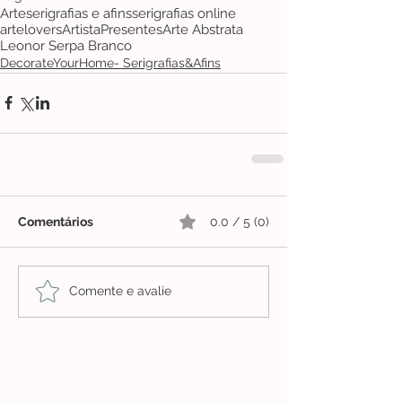
Arte
serigrafias e afins
serigrafias online
artelovers
Artista
Presentes
Arte Abstrata
Leonor Serpa Branco
DecorateYourHome- Serigrafias&Afins
Comentários
0.0 / 5 (0)
Comente e avalie