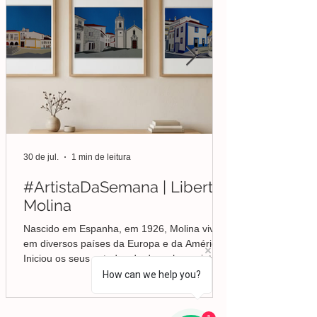
30 de jul.
1 min de leitura
#ArtistaDaSemana | Liberto
Molina
Nascido em Espanha, em 1926, Molina viveu
em diversos países da Europa e da América.
Iniciou os seus estudos de desenho e pintura
em Valência, mas foi no Brasil que
How can we help you?
aprofundou a sua formação em Belas-Artes e
deu início ao seu percurso enquanto pintor,