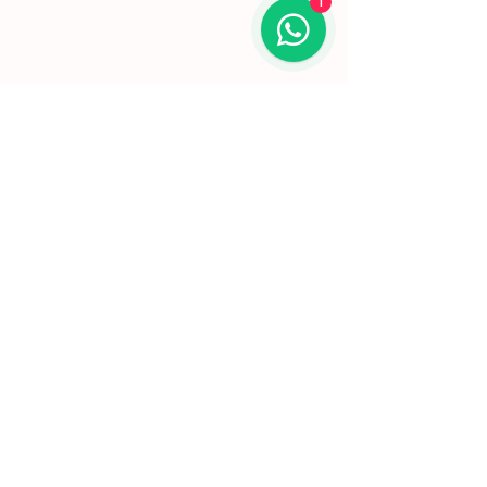
conquistando desde cedo o reconhecimento
1
da crítica.
Lisboa | Portugal
R. Sampaio e Pina 58 2.ºD,
1070-250
Lisboa​
(+351)
918 288 832
(+351) 211 926 120
(Chamada para uma rede fixa nacional)
​servicodeboutique@serigrafiaseafins.pt