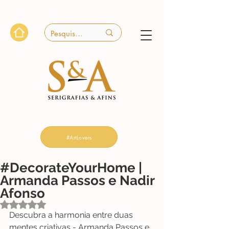
#ArtLovers
#DecorateYourHome |
Armanda Passos e Nadir
Afonso
Avaliado com NaN de 5 estrelas.
Descubra a harmonia entre duas 
mentes criativas 
- 
Armanda Passos
 e 