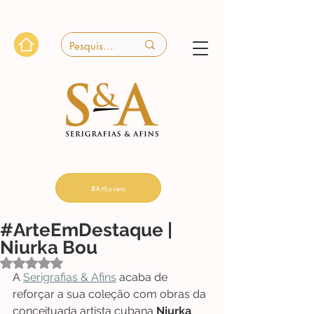
#ArtLovers
#ArteEmDestaque |
Niurka Bou
Avaliado com NaN de 5 estrelas.
A 
Serigrafias & Afins
 acaba de 
reforçar a sua coleção com obras da 
conceituada artista cubana 
Niurka 