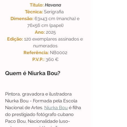
Título: 
Havana
Técnica: 
Serigrafia  
Dimensão: 
63x43 cm (mancha) e 
76x56 cm (papel)
Ano: 
2025
Edição: 
120 exemplares assinados e 
numerados
Referência: 
NB0002
P.V.P.: 
360 €
Quem é Niurka Bou?
Pintora, gravadora e ilustradora 
Niurka Bou - Formada pela Escola 
Nacional de Artes. 
Niurka Bou
 é filha 
do prestigiado fotógrafo cubano 
Paco Bou. Nacionalidade luso-