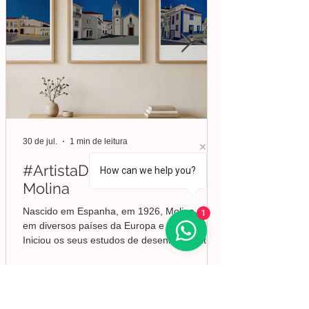
30 de jul.
1 min de leitura
#ArtistaDaSemana | Liberto
How can we help you?
Molina
Nascido em Espanha, em 1926, Molina viveu
1
em diversos países da Europa e da América.
Iniciou os seus estudos de desenho e pintura
em Valência, mas foi no Brasil que
aprofundou a sua formação em Belas-Artes e
deu início ao seu percurso enquanto pintor,
conquistando desde cedo o reconhecimento