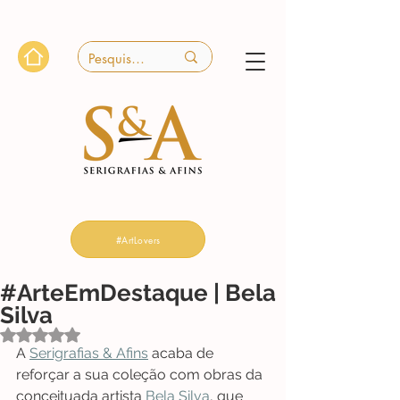
#ArtLovers
#ArteEmDestaque | Bela
Silva
Avaliado com NaN de 5 estrelas.
A 
Serigrafias & Afins
 acaba de 
reforçar a sua coleção com obras da 
conceituada artista 
Bela Silva
, que 