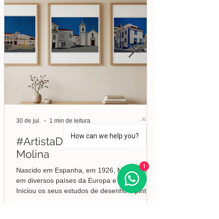
30 de jul.
1 min de leitura
How can we help you?
#ArtistaDaSemana | Liberto
Molina
1
Nascido em Espanha, em 1926, Molina viveu
em diversos países da Europa e da América.
Iniciou os seus estudos de desenho e pintura
em Valência, mas foi no Brasil que
aprofundou a sua formação em Belas-Artes e