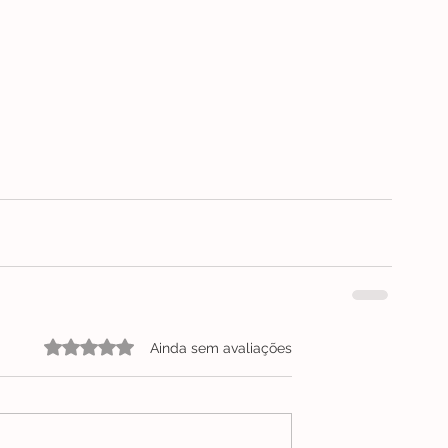
Avaliado com 0 de 5 estrelas.
Ainda sem avaliações