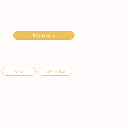
#ArtLovers
O - Z
S&A WORLD