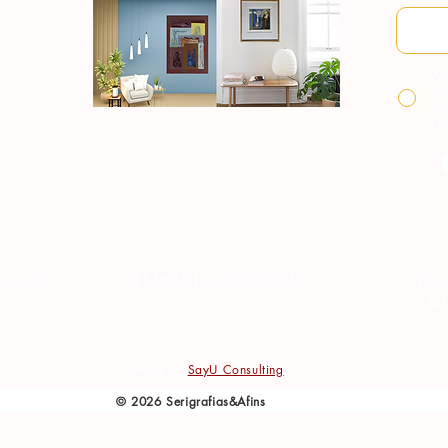
Ao
co
co
Po
TERMOS E CONDIÇÕES
ACIDADE
POL
C
Powered by
SayU Consulting
© 2026 Serigrafias&Afins