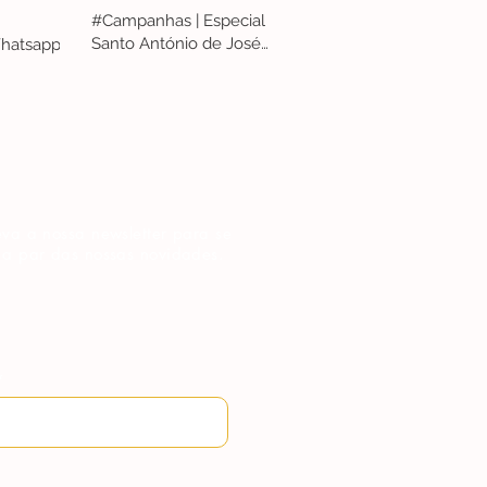
#Campanhas | Especial
Santo António de José
hatsapp
Penicheiro
va a nossa newsletter para se
 a par das nossas novidades.