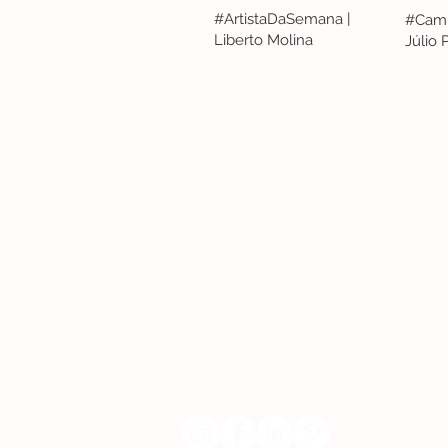
#ArtistaDaSemana |
#Camp
Liberto Molina
Júlio
Lisboa | Portugal
R. Sampaio e Pina 58 2.ºD, 1070-250 Lisboa
(+351) 918 288 832
(+351) 211 926 120
(Chamada para uma rede fixa nacional)
​servicodeboutique@serigrafiaseafins.pt