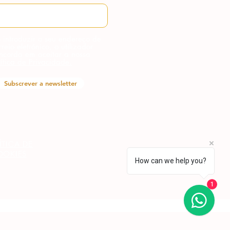
 introduzir o seu endereço de
rreio eletrónico, o utilizador
ncorda em aceitar a nossa
lítica de Privacidade.
Subscrever a newsletter
ÍTICA DE
OOKIES
How can we help you?
1