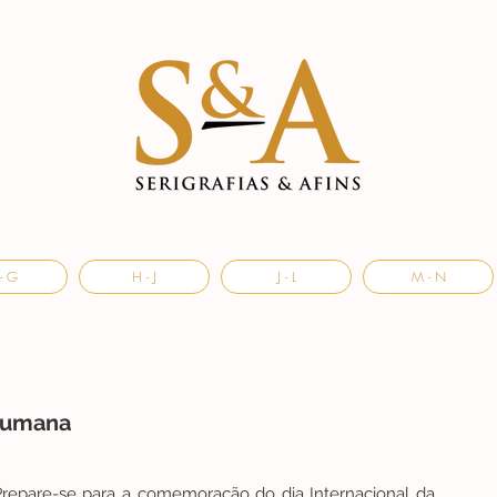
- G
H - J
J - L
M - N
 Humana
Prepare-se para a comemoração do dia Internacional da 