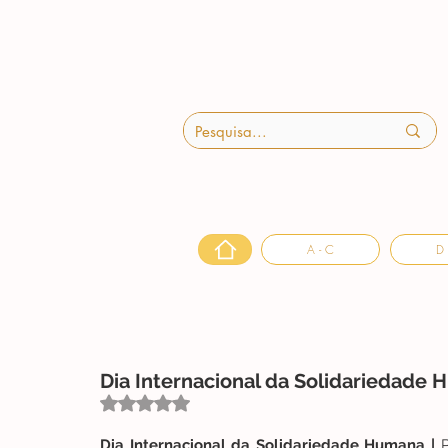
A - C
D 
Dia Internacional da Solidariedade
Avaliado com NaN de 5 estrelas.
Dia Internacional da Solidariedade Humana |
 