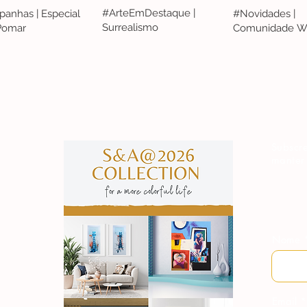
#ArteEmDestaque |
anhas | Especial
#Novidades |
Surrealismo
 Pomar
Comunidade W
S&A
Subscre
manter
Nome
Email