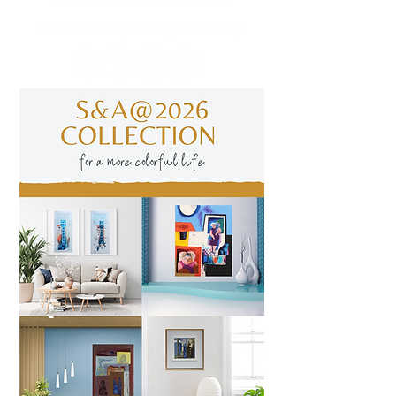
(Chamada para uma rede fixa nacional)
​servicodeboutique@serigrafiaseafins.pt