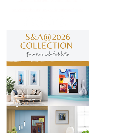
(Chamada para uma rede fixa nacional)
​servicodeboutique@serigrafiaseafins.pt