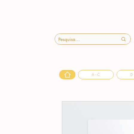
A - C
D 