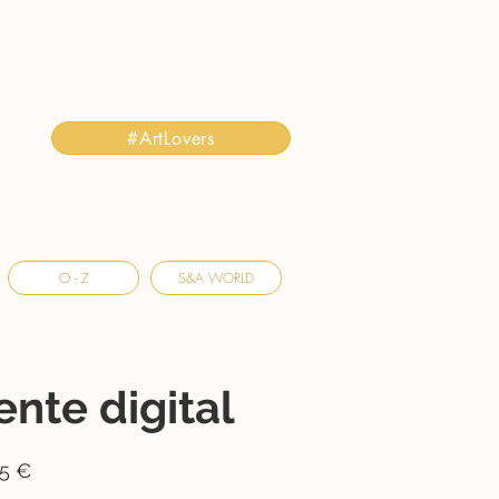
#ArtLovers
O - Z
S&A WORLD
nte digital
5 €