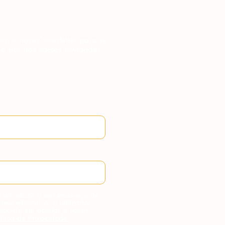
va a nossa newsletter para se
 a par das nossas novidades.
 introduzir o seu endereço de
rreio eletrónico, o utilizador
ncorda em aceitar a nossa
lítica de Privacidade.