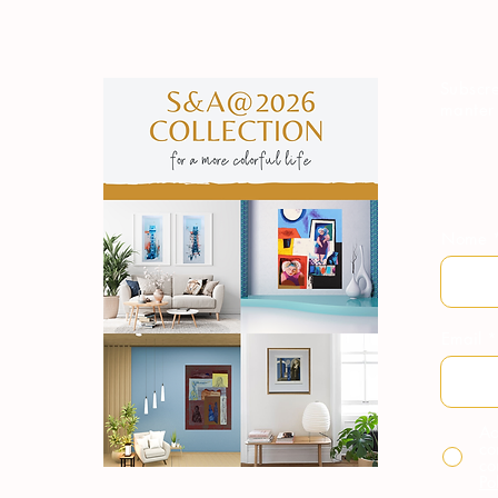
Subscre
manter
Nome
Email
Ao
co
co
Po