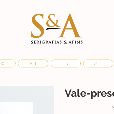
- G
H - J
J - L
M - N
Vale-prese
2