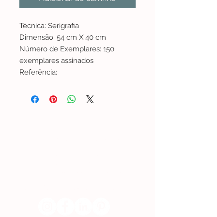
Técnica: Serigrafia
Dimensão: 54 cm X 40 cm
Número de Exemplares: 150
exemplares assinados
Referência:
Lisboa | Portugal
R. Sampaio e Pina 58 2.ºD,
1070-250
Lisboa​
(+351)
918 288 832
(+351) 211 926 120
(Chamada para uma rede fixa nacional)
​servicodeboutique@serigrafiaseafins.pt