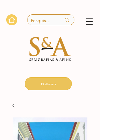
#ArtLovers