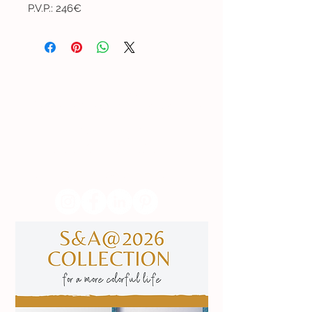
P.V.P.: 246€
Lisboa | Portugal
R. Sampaio e Pina 58 2.ºD,
1070-250
Lisboa​
(+351)
918 288 832
(+351) 211 926 120
(Chamada para uma rede fixa nacional)
​servicodeboutique@serigrafiaseafins.pt