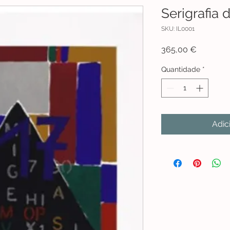
Serigrafia 
SKU: IL0001
Preço
365,00 €
Quantidade
*
Adic