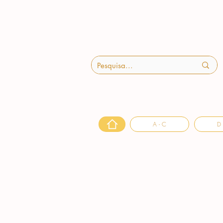
A - C
D 