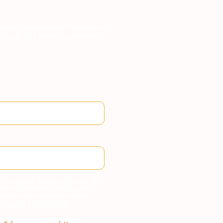
va a nossa newsletter para se
 a par das nossas novidades.
 introduzir o seu endereço de
rreio eletrónico, o utilizador
ncorda em aceitar a nossa
lítica de Privacidade.