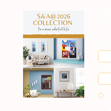
Subscre
manter
Nome
Email
Ao
co
co
Po