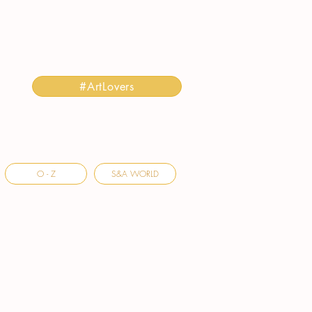
#ArtLovers
O - Z
S&A WORLD