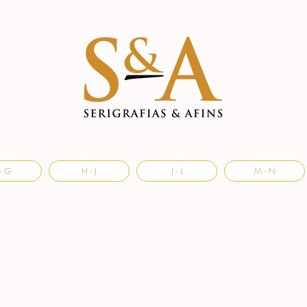
- G
H - J
J - L
M - N