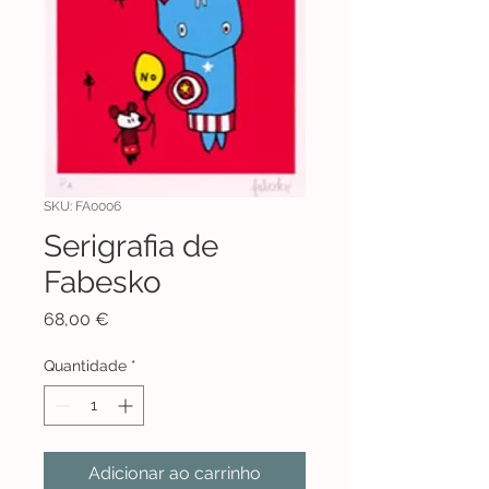
SKU: FA0006
Serigrafia de
Fabesko
Preço
68,00 €
Quantidade
*
Adicionar ao carrinho