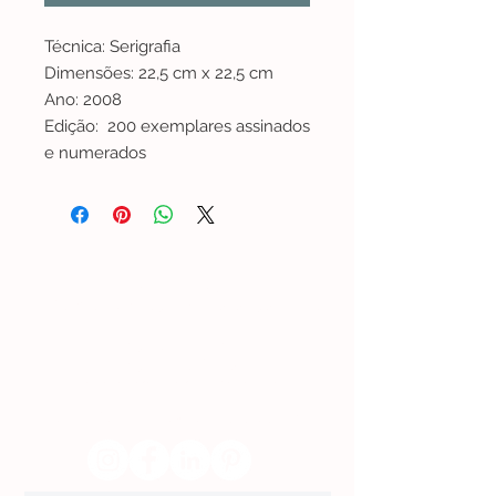
Técnica: Serigrafia
Dimensões: 22,5 cm x 22,5 cm
Ano: 2008
Edição: 200 exemplares assinados
e numerados
Lisboa | Portugal
R. Sampaio e Pina 58 2.ºD,
1070-250
Lisboa​
(+351)
918 288 832
(+351) 211 926 120
(Chamada para uma rede fixa nacional)
​servicodeboutique@serigrafiaseafins.pt