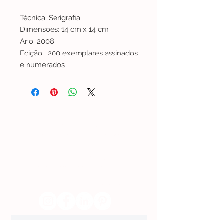
Técnica: Serigrafia
Dimensões: 14 cm x 14 cm
Ano: 2008
Edição: 200 exemplares assinados
e numerados
Lisboa | Portugal
R. Sampaio e Pina 58 2.ºD,
1070-250
Lisboa​
(+351)
918 288 832
(+351) 211 926 120
(Chamada para uma rede fixa nacional)
​servicodeboutique@serigrafiaseafins.pt