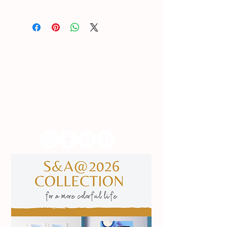
Lisboa | Portugal
R. Sampaio e Pina 58 2.ºD,
1070-250
Lisboa​
(+351)
918 288 832
(+351) 211 926 120
(Chamada para uma rede fixa nacional)
​servicodeboutique@serigrafiaseafins.pt