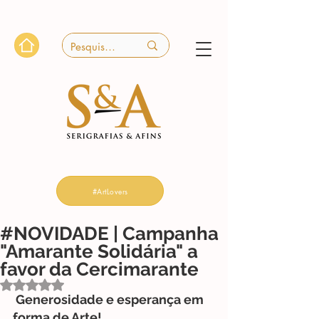
#ArtLovers
#NOVIDADE | Campanha
"Amarante Solidária" a
favor da Cercimarante
Avaliado com NaN de 5 estrelas.
Generosidade e esperança em 
forma de Arte!