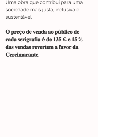
Uma obra que contribui para uma 
sociedade mais justa, inclusiva e 
sustentável
𝐎 𝐩𝐫𝐞ç𝐨 𝐝𝐞 𝐯𝐞𝐧𝐝𝐚 𝐚𝐨 𝐩ú𝐛𝐥𝐢𝐜𝐨 𝐝𝐞 
𝐜𝐚𝐝𝐚 𝐬𝐞𝐫𝐢𝐠𝐫𝐚𝐟𝐢𝐚 é 𝐝𝐞 𝟏𝟑𝟓 € 𝐞 𝟏𝟓 % 
𝐝𝐚𝐬 𝐯𝐞𝐧𝐝𝐚𝐬 𝐫𝐞𝐯𝐞𝐫𝐭𝐞𝐦 𝐚 𝐟𝐚𝐯𝐨𝐫 𝐝𝐚 
𝐂𝐞𝐫𝐜𝐢𝐦𝐚𝐫𝐚𝐧𝐭𝐞.