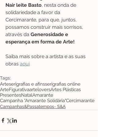
Nair leite Basto
, nesta onda de 
solidariedade a favor da 
Cercimarante, para que, juntos, 
possamos construir mais sorrisos, 
através da 
Generosidade e 
esperança em forma de Arte!
Saiba mais sobre a artista e as suas 
obras 
aqui
Tags:
Arte
serigrafias e afins
serigrafias online
ArteFigurativa
artelovers
Artes Plásticas
Presentes
Natal
Amarante
Campanha "Amarante Solidária"
Cercimarante
Campanhas&Passatempos- S&A