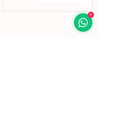
em Valência, mas foi no Brasil que
aprofundou a sua formação em Belas-Artes e
1
deu início ao seu percurso enquanto pintor,
conquistando desde cedo o reconhecimento
da crítica.
Lisboa | Portugal
R. Sampaio e Pina 58 2.ºD,
1070-250
Lisboa​
(+351)
918 288 832
(+351) 211 926 120
(Chamada para uma rede fixa nacional)
​servicodeboutique@serigrafiaseafins.pt