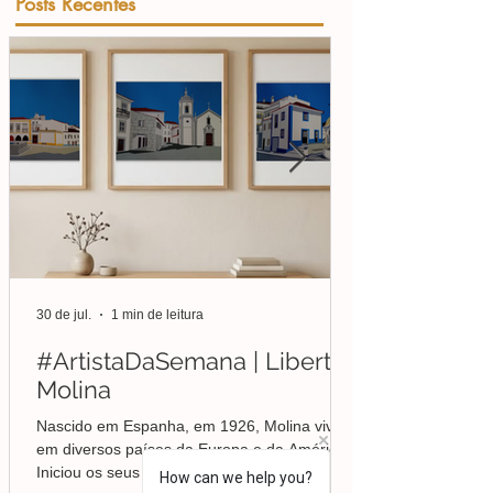
Posts Recentes
30 de jul.
1 min de leitura
#ArtistaDaSemana | Liberto
Molina
Nascido em Espanha, em 1926, Molina viveu
em diversos países da Europa e da América.
Iniciou os seus estudos de desenho e pintura
How can we help you?