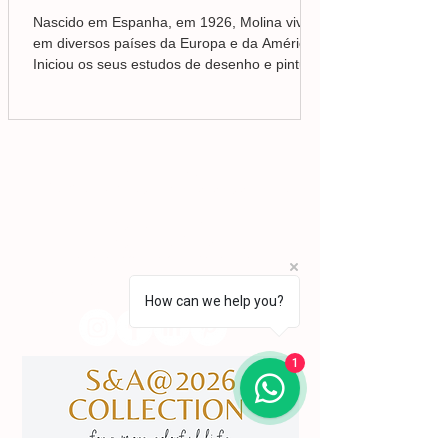
Nascido em Espanha, em 1926, Molina viveu
em diversos países da Europa e da América.
Iniciou os seus estudos de desenho e pintura
em Valência, mas foi no Brasil que
aprofundou a sua formação em Belas-Artes e
deu início ao seu percurso enquanto pintor,
conquistando desde cedo o reconhecimento
da crítica.
Lisboa | Portugal
R. Sampaio e Pina 58 2.ºD,
1070-250
Lisboa​
(+351)
918 288 832
(+351) 211 926 120
(Chamada para uma rede fixa nacional)
​servicodeboutique@serigrafiaseafins.pt
How can we help you?
1