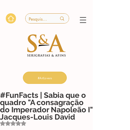
#ArtLovers
#FunFacts | Sabia que o
quadro "A consagração
do Imperador Napoleão I"
Jacques-Louis David
Avaliado com NaN de 5 estrelas.