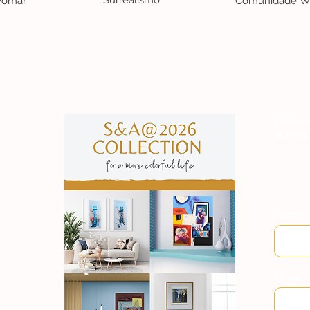
Surrealismo
 Pomar
Comunidade W
S&A
Subscre
manter
Nome
Email