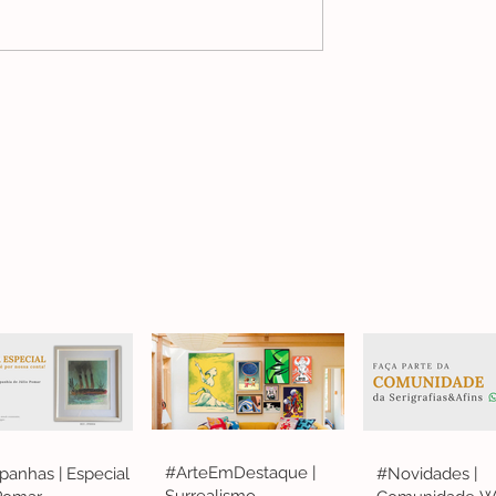
#ArteEmDestaque |
anhas | Especial
#Novidades |