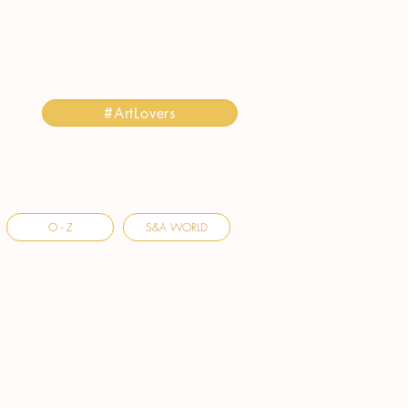
#ArtLovers
O - Z
S&A WORLD