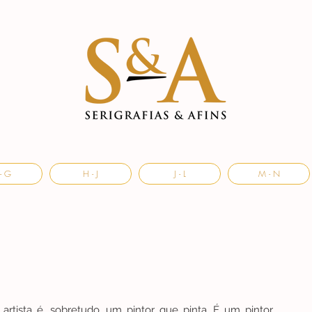
- G
H - J
J - L
M - N
rtista é, sobretudo, um pintor que pinta. É um pintor 