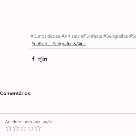
#Curiosidades
#Artistas
#Funfacts
#Serigrafias
#Se
FunFacts- Serigrafias&Afins
Comentários
Adicione uma avaliação