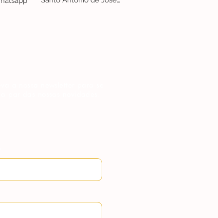
Santo António de José
hatsapp
Penicheiro
va a nossa newsletter para se
 a par das nossas novidades.