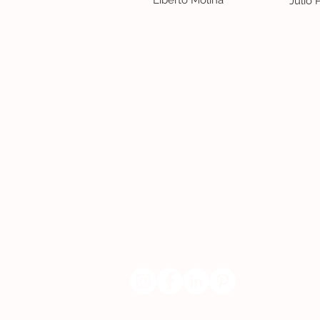
Liberto Molina
Júlio
Lisboa | Portugal
R. Sampaio e Pina 58 2.ºD, 1070-250 Lisboa
(+351) 918 288 832
(+351) 211 926 120
(Chamada para uma rede fixa nacional)
​servicodeboutique@serigrafiaseafins.pt