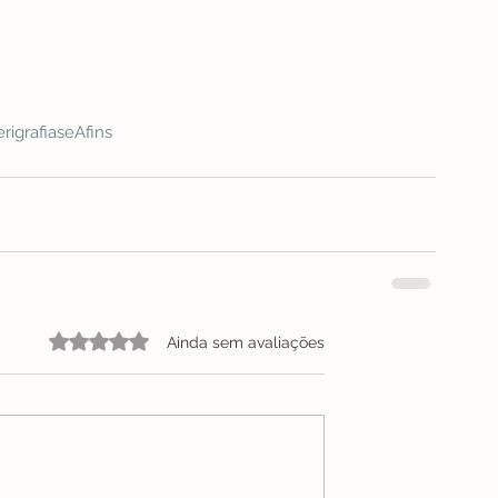
rigrafiaseAfins
Avaliado com 0 de 5 estrelas.
Ainda sem avaliações