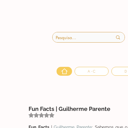
A - C
D 
Fun Facts | Guilherme Parente
Avaliado com NaN de 5 estrelas.
Fun Facts
 | 
Guilherme Parente
: Sabemos que o a