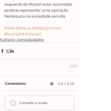
esquerda de Mozart estar escondida, 
poderia representar uma oposição 
hierárquica na sociedade secreta.
#arte
#pintura
#theboymozart
#lorenzoni
#mozart
FunFacts- Serigrafias&Afins
Comentários
0.0 / 5 (0)
Comente e avalie