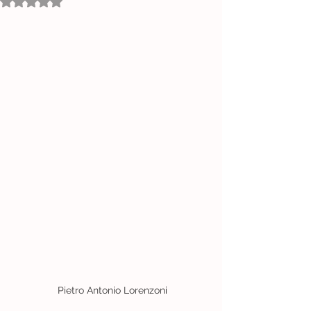
Avaliado com NaN de 5 estrelas.
 Pietro Antonio Lorenzoni