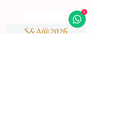
​servicodeboutique@serigrafiaseafins.pt
1