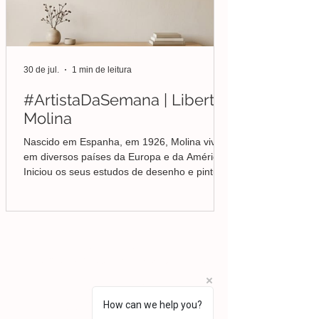
30 de jul.
1 min de leitura
#ArtistaDaSemana | Liberto
Molina
Nascido em Espanha, em 1926, Molina viveu
em diversos países da Europa e da América.
Iniciou os seus estudos de desenho e pintura
em Valência, mas foi no Brasil que
aprofundou a sua formação em Belas-Artes e
deu início ao seu percurso enquanto pintor,
conquistando desde cedo o reconhecimento
da crítica.
Lisboa | Portugal
R. Sampaio e Pina 58 2.ºD,
1070-250
Lisboa​
(+351)
918 288 832
(+351) 211 926 120
How can we help you?
(Chamada para uma rede fixa nacional)