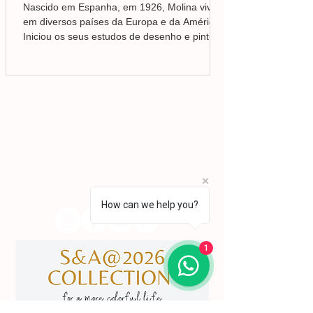
Nascido em Espanha, em 1926, Molina viveu
em diversos países da Europa e da América.
Iniciou os seus estudos de desenho e pintura
em Valência, mas foi no Brasil que
aprofundou a sua formação em Belas-Artes e
deu início ao seu percurso enquanto pintor,
conquistando desde cedo o reconhecimento
da crítica.
Lisboa | Portugal
R. Sampaio e Pina 58 2.ºD,
1070-250
Lisboa​
(+351)
918 288 832
(+351) 211 926 120
(Chamada para uma rede fixa nacional)
​servicodeboutique@serigrafiaseafins.pt
How can we help you?
1