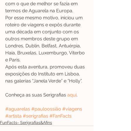
com o que de melhor se fazia em 
termos de Aguarela na Europa. 
Por esse mesmo motivo, iniciou um 
roteiro de viagens e expôs durante 
uma década em conjunto com os 
outros membros deste grupo em 
Londres, Dublin, Belfast, Antuérpia, 
Haia, Bruxelas, Luxemburgo, Viterbo 
e Paris. 
Após esta aventura, promoveu duas 
exposições do Instituto em Lisboa, 
nas galerias “Janela Verde” e “Holly”.
Conheça as suas Serigrafias 
aqui
.
#aguarelas
#pauloossião
#viagens
#artista
#serigrafias
#FanFacts
FunFacts- Serigrafias&Afins