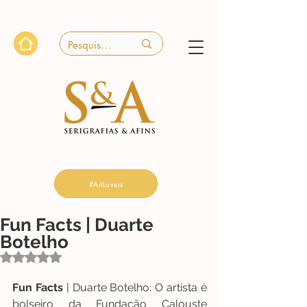
#ArtLovers
Fun Facts | Duarte
Botelho
Avaliado com NaN de 5 estrelas.
Fun Facts
 | Duarte Botelho: O artista é 
bolseiro da Fundação Calouste 