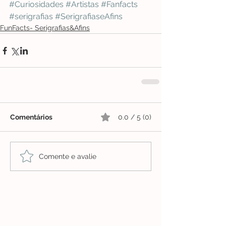
#Curiosidades
#Artistas
#Fanfacts
#serigrafias
#SerigrafiaseAfins
FunFacts- Serigrafias&Afins
Comentários
0.0 / 5 (0)
Comente e avalie