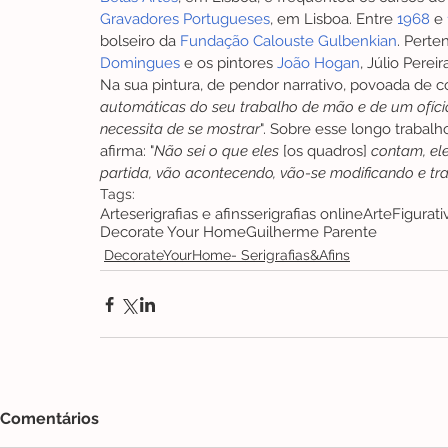
Gravadores Portugueses
, em Lisboa. Entre 
1968
 e 
bolseiro da 
Fundação Calouste Gulbenkian
. Perte
Domingues
 e os pintores 
João Hogan
, Júlio Pereira
Na sua pintura, de pendor narrativo, povoada de coi
automáticas do seu trabalho de mão e de um ofíci
necessita de se mostrar
". Sobre esse longo trabalh
afirma: "
Não sei o que eles
 [os quadros] 
contam, el
partida, vão acontecendo, vão-se modificando e t
Tags:
Arte
serigrafias e afins
serigrafias online
ArteFigurati
Decorate Your Home
Guilherme Parente
DecorateYourHome- Serigrafias&Afins
Comentários