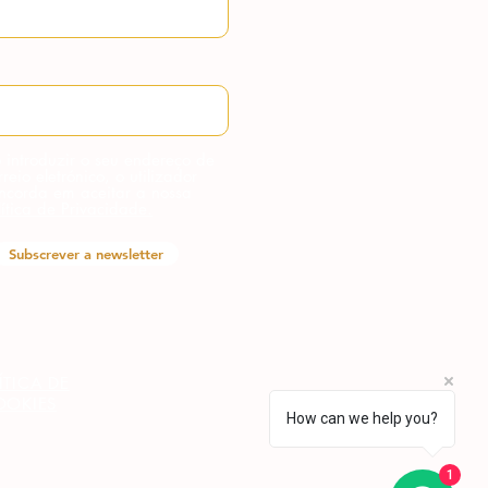
 introduzir o seu endereço de
rreio eletrónico, o utilizador
ncorda em aceitar a nossa
lítica de Privacidade.
Subscrever a newsletter
ÍTICA DE
OOKIES
How can we help you?
1