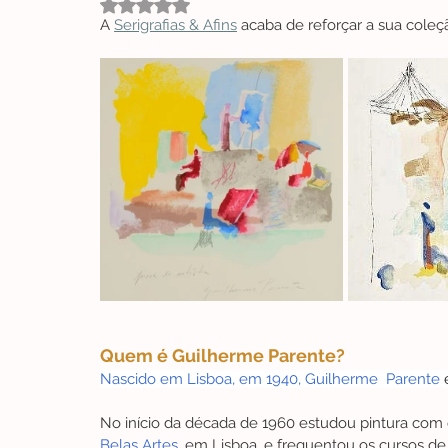
Avaliado com NaN de 5 estrelas.
A 
Serigrafias & Afins
 acaba de reforçar a sua cole
Quem é Guilherme Parente?
Nascido em Lisboa, em 1940, 
Guilherme  Parente
 
No início da década de 1960 estudou pintura com 
Belas Artes
, em Lisboa, e frequentou os cursos de