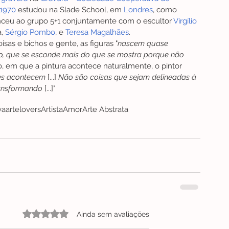
1970
 estudou na Slade School, em 
Londres
, como 
nceu ao grupo 5+1 conjuntamente com o escultor 
Virgílio 
, 
Sérgio Pombo
, e 
Teresa Magalhães
.
sas e bichos e gente, as figuras "
nascem quase 
o, que se esconde mais do que se mostra porque não 
o, em que a pintura acontece naturalmente, o pintor 
es acontecem
 [...] 
Não são coisas que sejam delineadas à 
ransformando
 [...]"
va
artelovers
Artista
Amor
Arte Abstrata
Avaliado com 0 de 5 estrelas.
Ainda sem avaliações