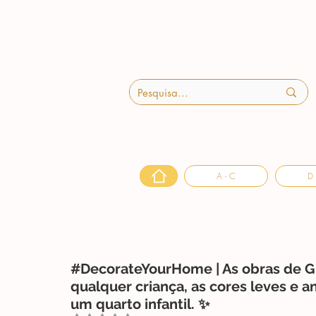
A - C
D 
#DecorateYourHome | As obras de Gu
qualquer criança, as cores leves e a
um quarto infantil. ✨