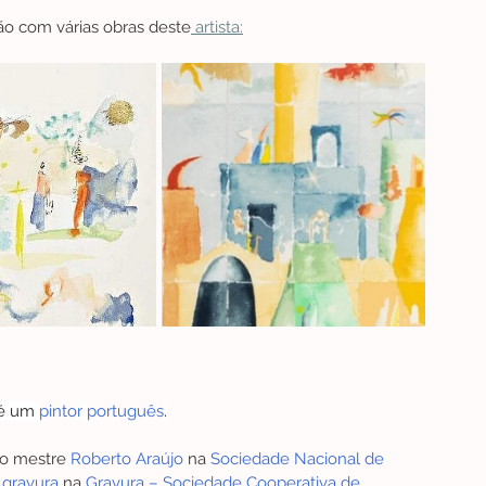
ção com várias obras deste
 artista:
é um 
pintor
português
.
o mestre 
Roberto Araújo
 na 
Sociedade Nacional de 
 
gravura
 na 
Gravura – Sociedade Cooperativa de 