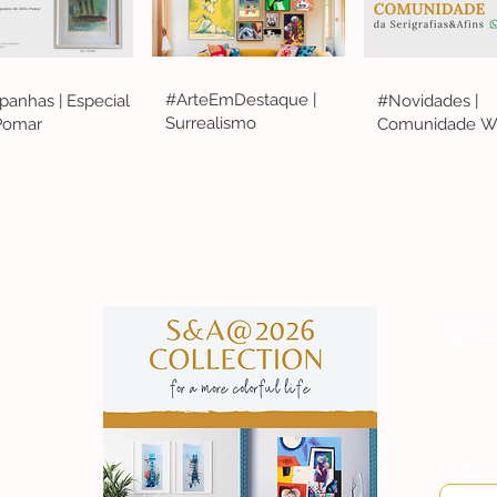
#ArteEmDestaque |
anhas | Especial
#Novidades |
Surrealismo
 Pomar
Comunidade W
S&A
Subscre
manter
Nome