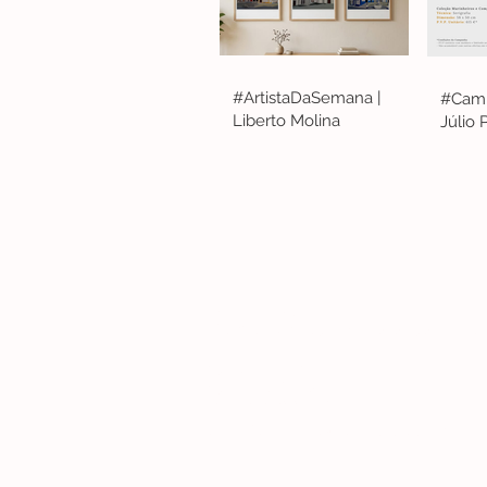
#ArtistaDaSemana |
#Camp
Liberto Molina
Júlio
Lisboa | Portugal
R. Sampaio e Pina 58 2.ºD, 1070-250 Lisboa
(+351) 918 288 832
(+351) 211 926 120
(Chamada para uma rede fixa nacional)
​servicodeboutique@serigrafiaseafins.pt