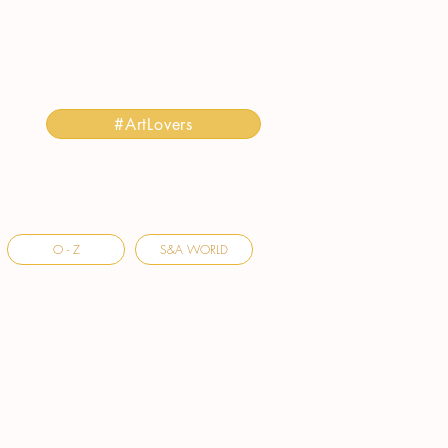
#ArtLovers
O - Z
S&A WORLD