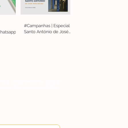
#Campanhas | Especial
Santo António de José
hatsapp
Penicheiro
va a nossa newsletter para se
 a par das nossas novidades.