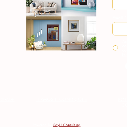
Email
Ao
co
co
Po
TERMOS E CONDIÇÕES
ACIDADE
POL
C
Powered by
SayU Consulting