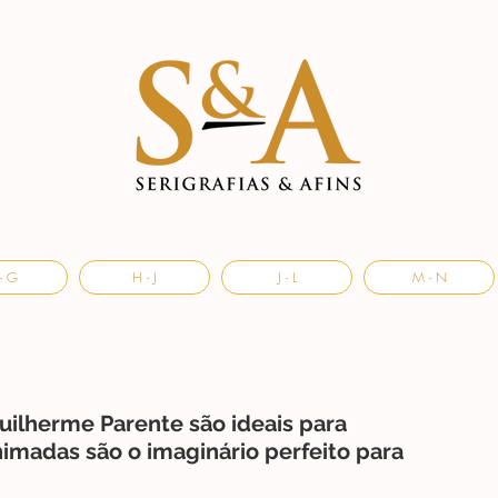
- G
H - J
J - L
M - N
ilherme Parente são ideais para
nimadas são o imaginário perfeito para